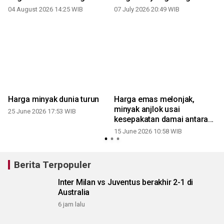
04 August 2026 14:25 WIB
07 July 2026 20:49 WIB
Harga minyak dunia turun
Harga emas melonjak,
minyak anjlok usai
25 June 2026 17:53 WIB
kesepakatan damai antara
AS dan Iran
15 June 2026 10:58 WIB
Berita Terpopuler
Inter Milan vs Juventus berakhir 2-1 di
Australia
6 jam lalu