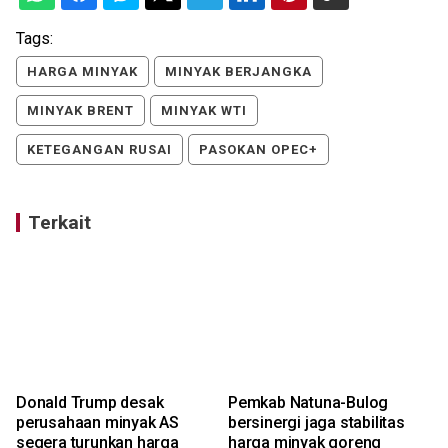
Tags:
HARGA MINYAK
MINYAK BERJANGKA
MINYAK BRENT
MINYAK WTI
KETEGANGAN RUSAI
PASOKAN OPEC+
Terkait
Donald Trump desak
Pemkab Natuna-Bulog
perusahaan minyak AS
bersinergi jaga stabilitas
segera turunkan harga
harga minyak goreng