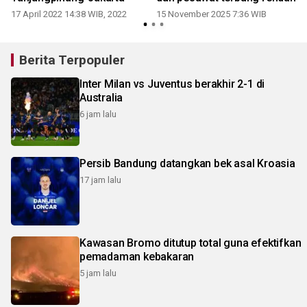
17 April 2022 14:38 WIB, 2022
15 November 2025 7:36 WIB
Berita Terpopuler
Inter Milan vs Juventus berakhir 2-1 di
Australia
6 jam lalu
Persib Bandung datangkan bek asal Kroasia
17 jam lalu
Kawasan Bromo ditutup total guna efektifkan
pemadaman kebakaran
5 jam lalu