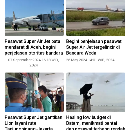
Pesawat Super Air Jet batal
Begini penjelasan pesawat
mendarat di Aceh, begini
Super Air Jet tergelincir di
penjelasan otoritas bandara
Bandara Weda
07 September 2024 16:18 WIB,
26 May 2024 14:01 WIB, 2024
2
2024
Pesawat Super Jet gantikan
Healing low budget di
a
Lion layani rute
Batam, menikmati pantai
Tanjungpinang-Jakarta
dan pesawat terbang rendah