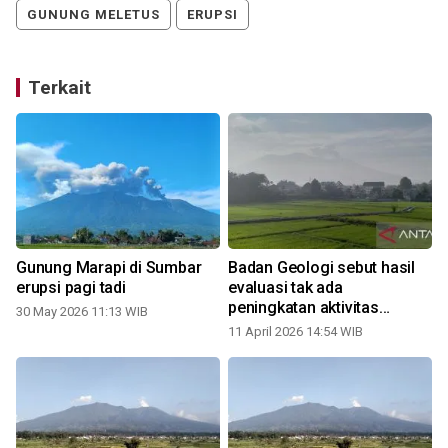
GUNUNG MELETUS
ERUPSI
Terkait
Gunung Marapi di Sumbar
Badan Geologi sebut hasil
erupsi pagi tadi
evaluasi tak ada
peningkatan aktivitas
30 May 2026 11:13 WIB
Gunung Marapi
11 April 2026 14:54 WIB