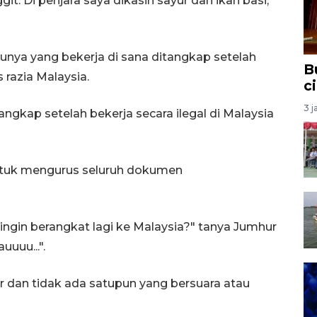
it. Di penjara saya dikasih sayur dan ikan basi,"
unya yang bekerja di sana ditangkap setelah
B
azia Malaysia.
c
3 j
ngkap setelah bekerja secara ilegal di Malaysia
tuk mengurus seluruh dokumen
 ingin berangkat lagi ke Malaysia?" tanya Jumhur
uuu...".
 dan tidak ada satupun yang bersuara atau