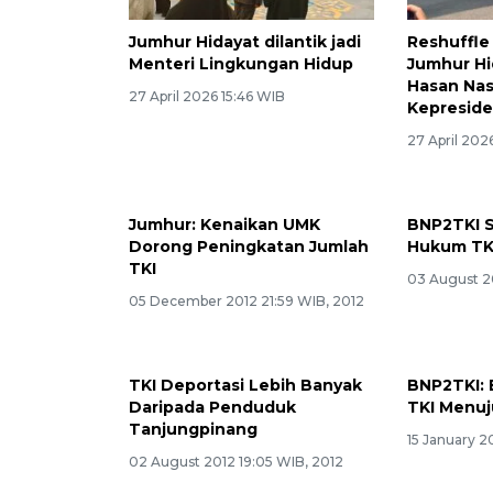
Jumhur Hidayat dilantik jadi
Reshuffle
Menteri Lingkungan Hidup
Jumhur Hi
Hasan Nasb
27 April 2026 15:46 WIB
Kepreside
27 April 202
Jumhur: Kenaikan UMK
BNP2TKI 
Dorong Peningkatan Jumlah
Hukum TKI
TKI
03 August 20
05 December 2012 21:59 WIB, 2012
TKI Deportasi Lebih Banyak
BNP2TKI: 
Daripada Penduduk
TKI Menu
Tanjungpinang
15 January 2
02 August 2012 19:05 WIB, 2012