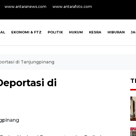
www.antaranews.com
www.antarafoto.com
NAL
EKONOMI & FTZ
POLITIK
HUKUM
KESRA
HIBURAN
J
ortasi di Tanjungpinang
eportasi di
T