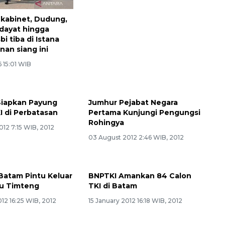
 kabinet, Dudung,
dayat hingga
i tiba di Istana
nan siang ini
6 15:01 WIB
Siapkan Payung
Jumhur Pejabat Negara
 di Perbatasan
Pertama Kunjungi Pengungsi
Rohingya
12 7:15 WIB, 2012
03 August 2012 2:46 WIB, 2012
Batam Pintu Keluar
BNPTKI Amankan 84 Calon
ju Timteng
TKI di Batam
012 16:25 WIB, 2012
15 January 2012 16:18 WIB, 2012