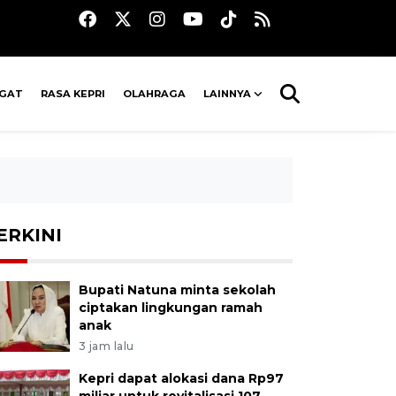
AGAT
RASA KEPRI
OLAHRAGA
LAINNYA
ERKINI
Bupati Natuna minta sekolah
ciptakan lingkungan ramah
anak
3 jam lalu
Kepri dapat alokasi dana Rp97