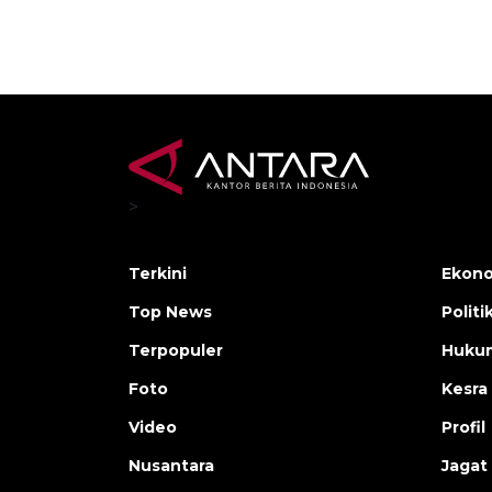
>
Terkini
Ekono
Top News
Politi
Terpopuler
Huku
Foto
Kesra
Video
Profil
Nusantara
Jagat