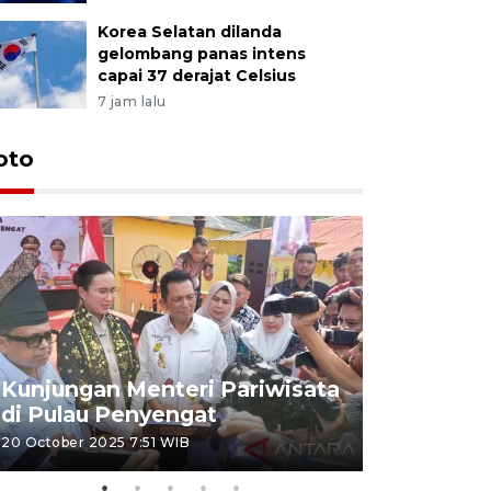
Korea Selatan dilanda
gelombang panas intens
capai 37 derajat Celsius
7 jam lalu
oto
KPU Teta
Nyanyang
Kunjungan Menteri Pariwisata
dan wakil
di Pulau Penyengat
periode 
20 October 2025 7:51 WIB
09 January 20