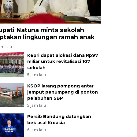
upati Natuna minta sekolah
iptakan lingkungan ramah anak
am lalu
Kepri dapat alokasi dana Rp97
miliar untuk revitalisasi 107
sekolah
5 jam lalu
KSOP larang pompong antar
jemput penumpang di ponton
pelabuhan SBP
5 jam lalu
Persib Bandung datangkan
bek asal Kroasia
6 jam lalu