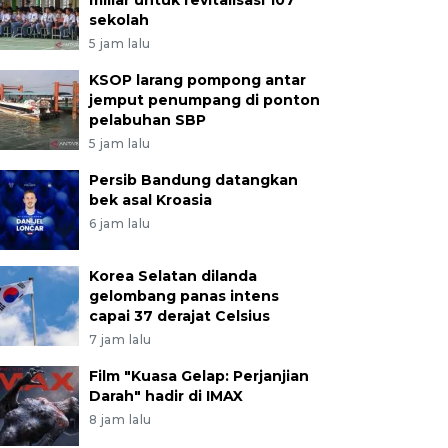
miliar untuk revitalisasi 107
sekolah
5 jam lalu
KSOP larang pompong antar
jemput penumpang di ponton
pelabuhan SBP
5 jam lalu
Persib Bandung datangkan
bek asal Kroasia
6 jam lalu
Korea Selatan dilanda
gelombang panas intens
capai 37 derajat Celsius
7 jam lalu
Film "Kuasa Gelap: Perjanjian
Darah" hadir di IMAX
8 jam lalu