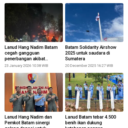
Lanud Hang Nadim Batam
Batam Solidarity Airshow
g
cegah gangguan
2025 untuk saudara di
penerbangan akibat
Sumatera
kebakaran lahan
23 January 2026 10:38 WIB
20 December 2025 16:27 WIB
Lanud Hang Nadim dan
Lanud Batam tebar 4.500
Pemkot Batam sinergi
benih ikan dukung