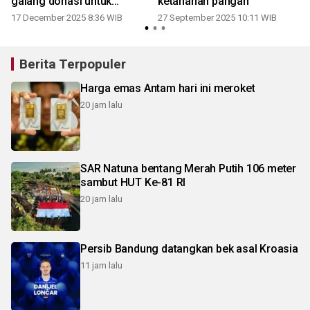
galang donasi untuk
ketahanan pangan
Sumatera
17 December 2025 8:36 WIB
27 September 2025 10:11 WIB
2
Berita Terpopuler
Harga emas Antam hari ini meroket
20 jam lalu
SAR Natuna bentang Merah Putih 106 meter
sambut HUT Ke-81 RI
20 jam lalu
Persib Bandung datangkan bek asal Kroasia
11 jam lalu