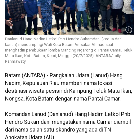
Danlanud Hang Nadim Letkol Pnb Hendro Sukamdani (kedua dari
kanan) mendampingi Wali Kota Batam Amsakar Ahmad saat
menghadiri pembukaan lomba Mancing Ngarong di Pantai Camai, Teluk
Mata Ikan, Kota Batam, Kepri, Minggu (20/7/2025). ANTARA/Laily
Rahmawaty
Batam (ANTARA) - Pangkalan Udara (Lanud) Hang
Nadim, Kepulauan Riau memberi nama lokasi
destinasi wisata pesisir di Kampung Teluk Mata Ikan,
Nongsa, Kota Batam dengan nama Pantai Camar.
Komandan Lanud (Danlanud) Hang Hadim Letkol Pnb
Hendro Sukamdani mengatakan nama Camar diambil
dari nama salah satu skandro yang ada di TNI
Angkatan Udara (AU).