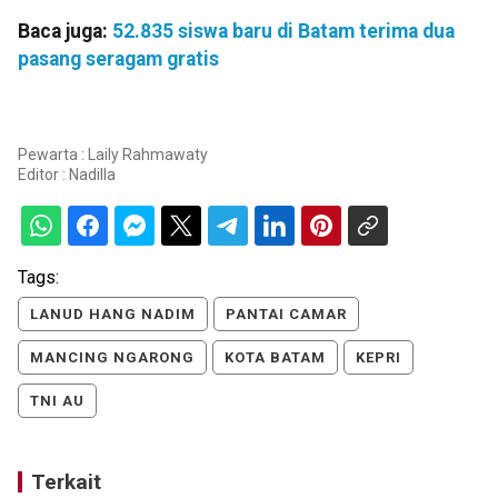
Baca juga:
52.835 siswa baru di Batam terima dua
pasang seragam gratis
Pewarta : Laily Rahmawaty
Editor :
Nadilla
Tags:
LANUD HANG NADIM
PANTAI CAMAR
MANCING NGARONG
KOTA BATAM
KEPRI
TNI AU
Terkait