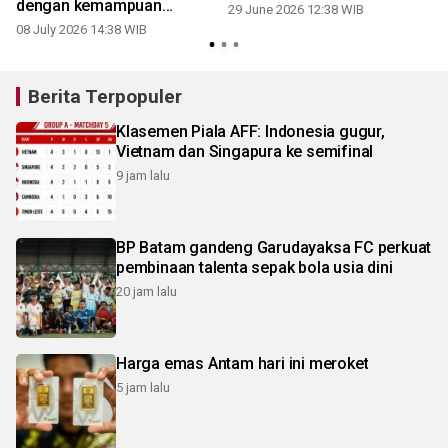
u
dengan kemampuan
29 June 2026 12:38 WIB
berenang
08 July 2026 14:38 WIB
Berita Terpopuler
Klasemen Piala AFF: Indonesia gugur,
Vietnam dan Singapura ke semifinal
9 jam lalu
BP Batam gandeng Garudayaksa FC perkuat
pembinaan talenta sepak bola usia dini
20 jam lalu
Harga emas Antam hari ini meroket
5 jam lalu