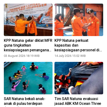
KPP Natuna gelar diklat MFR
KPP Natuna perkuat
guna tingkatkan
kapasitas dan
kesiapsiagaan penanganan
kesiapsiagaan personel di
korban
wilayah perbatasan
03 August 2026 18:19 WIB
14 July 2026 15:02 WIB
SAR Natuna bekali anak-
Tim SAR Natuna evakuasi
anak di pulau terdepan
jasad ABK KM Ocean Three