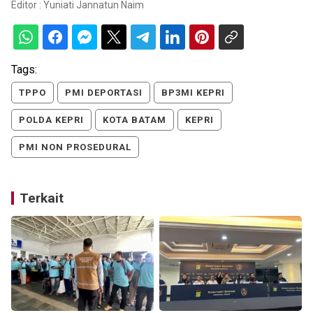
Editor :
Yuniati Jannatun Naim
Tags:
TPPO
PMI DEPORTASI
BP3MI KEPRI
POLDA KEPRI
KOTA BATAM
KEPRI
PMI NON PROSEDURAL
Terkait