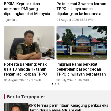
BP3MI Kepri lakukan
Polisi sebut 3 wanita korban
s
asesmen PMI yang
TPPO di Libya sudah
dipulangkan dari Malaysia
dipulangkan ke Indonesia
2
1 jam lalu
04 August 2026 15:33 WIB
Polresta Barelang: Anak
Imigrasi Ranai perketat
usia 13 hingga 17 tahun
penerbitan paspor cegah
rentan jadi korban TPPO
TPPO di wilayah perbatasan
01 August 2026 12:17 WIB
30 July 2026 15:02 WIB
0
Berita Terpopuler
KPK terima permintaan Kejagung periksa eks
Jampidsus Febrie Adriansyah