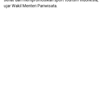
sehat dan mempromosikan
sport tourism
Indonesia,"
ujar Wakil Menteri Pariwisata.