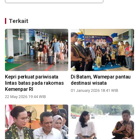
Terkait
Kepri perkuat pariwisata
Di Batam, Wamepar pantau
lintas batas pada rakornas
destinasi wisata
Kemenpar RI
01 January 2026 18:41 WIB
22 May 2026 19:44 WIB
6