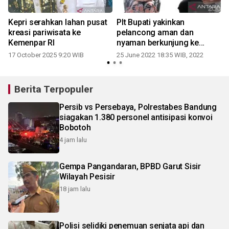
,
Kepri serahkan lahan pusat
Plt Bupati yakinkan
kreasi pariwisata ke
pelancong aman dan
Kemenpar RI
nyaman berkunjung ke
1
Bintan
17 October 2025 9:20 WIB
25 June 2022 18:35 WIB, 2022
Berita Terpopuler
Persib vs Persebaya, Polrestabes Bandung
siagakan 1.380 personel antisipasi konvoi
Bobotoh
4 jam lalu
Gempa Pangandaran, BPBD Garut Sisir
Wilayah Pesisir
18 jam lalu
Polisi selidiki penemuan senjata api dan