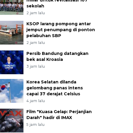
miliar untuk revitalisasi 107
sekolah
2 jam lalu
KSOP larang pompong antar
jemput penumpang di ponton
pelabuhan SBP
2 jam lalu
Persib Bandung datangkan
bek asal Kroasia
3 jam lalu
Korea Selatan dilanda
gelombang panas intens
capai 37 derajat Celsius
4 jam lalu
Film "Kuasa Gelap: Perjanjian
Darah" hadir di IMAX
5 jam lalu