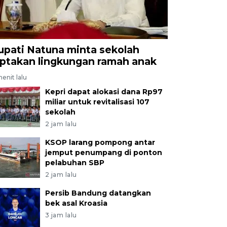
upati Natuna minta sekolah
iptakan lingkungan ramah anak
enit lalu
Kepri dapat alokasi dana Rp97
miliar untuk revitalisasi 107
sekolah
2 jam lalu
KSOP larang pompong antar
jemput penumpang di ponton
pelabuhan SBP
2 jam lalu
Persib Bandung datangkan
bek asal Kroasia
3 jam lalu