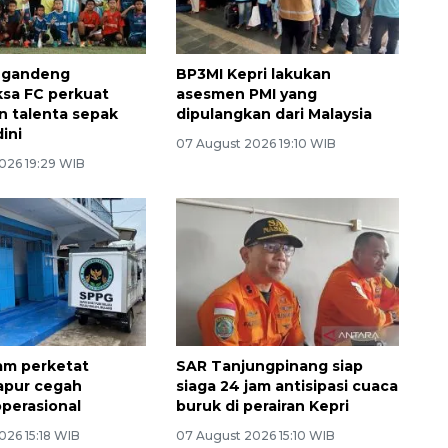
 gandeng
BP3MI Kepri lakukan
sa FC perkuat
asesmen PMI yang
 talenta sepak
dipulangkan dari Malaysia
dini
07 August 2026 19:10 WIB
026 19:29 WIB
am perketat
SAR Tanjungpinang siap
apur cegah
siaga 24 jam antisipasi cuaca
perasional
buruk di perairan Kepri
026 15:18 WIB
07 August 2026 15:10 WIB