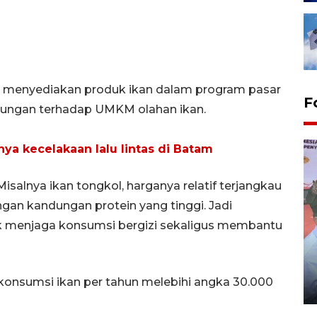
n menyediakan produk ikan dalam program pasar
F
kungan terhadap UMKM olahan ikan.
nya kecelakaan lalu lintas di Batam
isalnya ikan tongkol, harganya relatif terjangkau
ngan kandungan protein yang tinggi. Jadi
ntuk menjaga konsumsi bergizi sekaligus membantu
Distribusi logistik pemilu
gunakan mobil jenazah
konsumsi ikan per tahun melebihi angka 30.000
08 February 2024 15:30 WIB, 2024