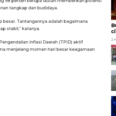
yang 98 persen berupa lautan memberikan potensi
nan tangkap dan budidaya.
up besar. Tantangannya adalah bagaimana
B
p stabil,” katanya.
c
2 m
ngendalian Inflasi Daerah (TPID) aktif
tama menjelang momen hari besar keagamaan