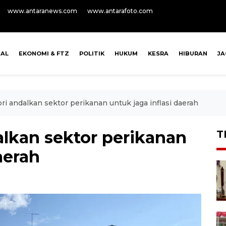
www.antaranews.com
www.antarafoto.com
NAL
EKONOMI & FTZ
POLITIK
HUKUM
KESRA
HIBURAN
J
i andalkan sektor perikanan untuk jaga inflasi daerah
lkan sektor perikanan
T
aerah