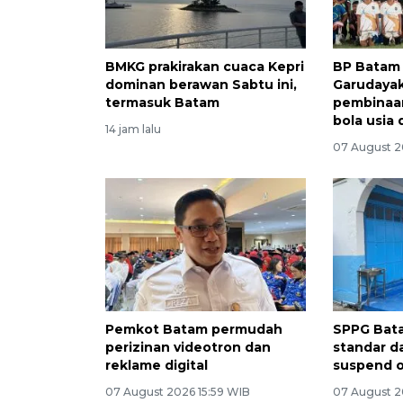
BMKG prakirakan cuaca Kepri
BP Batam
dominan berawan Sabtu ini,
Garudayak
termasuk Batam
pembinaan
bola usia 
14 jam lalu
07 August 2
Pemkot Batam permudah
SPPG Bat
perizinan videotron dan
standar d
reklame digital
suspend o
07 August 2026 15:59 WIB
07 August 2