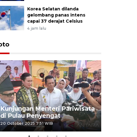
Korea Selatan dilanda
gelombang panas intens
capai 37 derajat Celsius
4 jam lalu
oto
KPU Teta
Nyanyang
Kunjungan Menteri Pariwisata
dan wakil
di Pulau Penyengat
periode 
20 October 2025 7:51 WIB
09 January 20