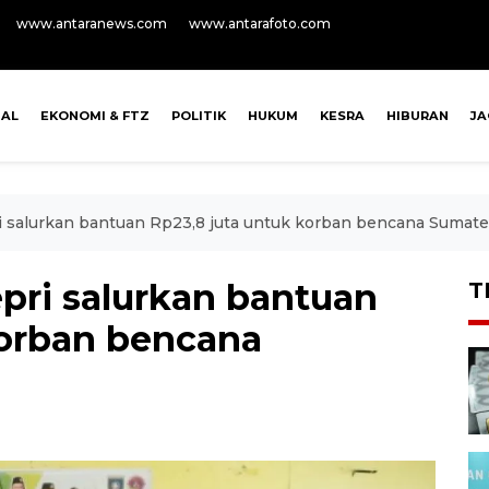
www.antaranews.com
www.antarafoto.com
NAL
EKONOMI & FTZ
POLITIK
HUKUM
KESRA
HIBURAN
J
 salurkan bantuan Rp23,8 juta untuk korban bencana Sumate
ri salurkan bantuan
T
korban bencana