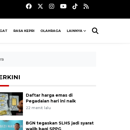
AGAT
RASA KEPRI
OLAHRAGA
LAINNYA
ra
ERKINI
Daftar harga emas di
Pegadaian hari ini naik
22 menit lalu
BGN tegaskan SLHS jadi syarat
wajib bagi SPPG