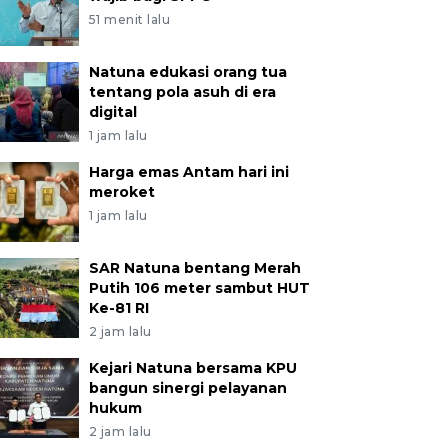
51 menit lalu
Natuna edukasi orang tua
tentang pola asuh di era
digital
1 jam lalu
Harga emas Antam hari ini
meroket
1 jam lalu
SAR Natuna bentang Merah
Putih 106 meter sambut HUT
Ke-81 RI
2 jam lalu
Kejari Natuna bersama KPU
bangun sinergi pelayanan
hukum
2 jam lalu