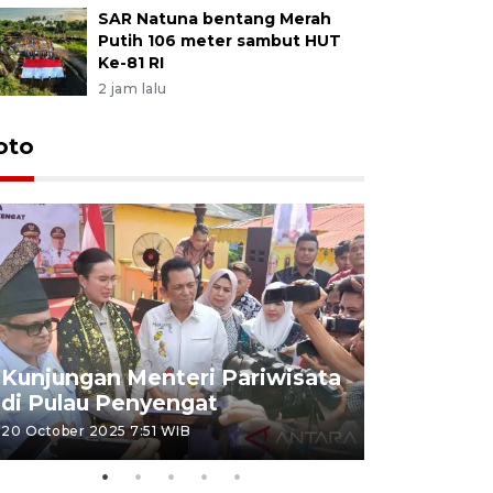
SAR Natuna bentang Merah
Putih 106 meter sambut HUT
Ke-81 RI
2 jam lalu
oto
KPU Teta
Nyanyang
Kunjungan Menteri Pariwisata
dan wakil
di Pulau Penyengat
periode 
20 October 2025 7:51 WIB
09 January 20