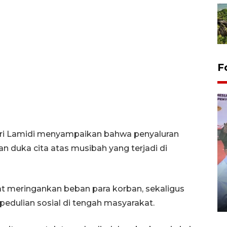
F
pri Lamidi menyampaikan bahwa penyaluran
 duka cita atas musibah yang terjadi di
Distribusi logistik pemilu
gunakan mobil jenazah
at meringankan beban para korban, sekaligus
08 February 2024 15:30 WIB, 2024
edulian sosial di tengah masyarakat.