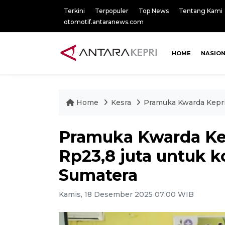
Terkini
Terpopuler
Top News
Tentang Kami
otomotif.antaranews.com
HOME
NASIO
Home
Kesra
Pramuka Kwarda Kepri
Pramuka Kwarda Kep
Rp23,8 juta untuk 
Sumatera
Kamis, 18 Desember 2025 07:00 WIB