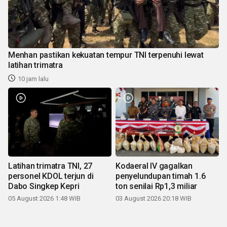
Menhan pastikan kekuatan tempur TNI terpenuhi lewat
latihan trimatra
10 jam lalu
Latihan trimatra TNI, 27
Kodaeral IV gagalkan
personel KDOL terjun di
penyelundupan timah 1.6
Dabo Singkep Kepri
ton senilai Rp1,3 miliar
05 August 2026 1:48 WIB
03 August 2026 20:18 WIB