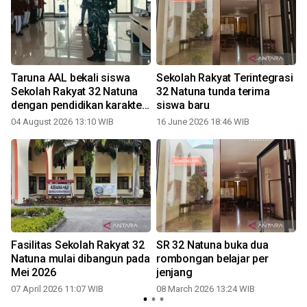
Taruna AAL bekali siswa
Sekolah Rakyat Terintegrasi
Sekolah Rakyat 32 Natuna
32 Natuna tunda terima
dengan pendidikan karakter
siswa baru
lewat kedisiplinan
04 August 2026 13:10 WIB
16 June 2026 18:46 WIB
Fasilitas Sekolah Rakyat 32
SR 32 Natuna buka dua
Natuna mulai dibangun pada
rombongan belajar per
Mei 2026
jenjang
07 April 2026 11:07 WIB
08 March 2026 13:24 WIB