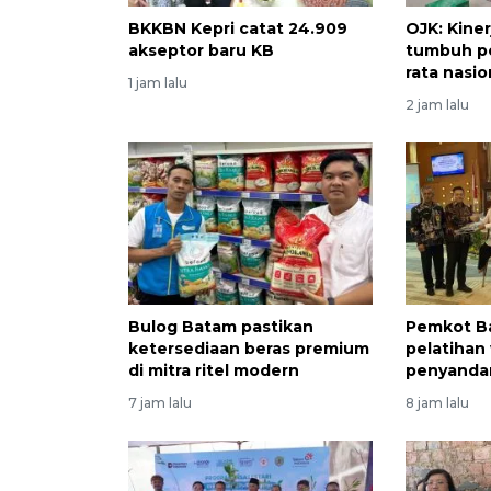
BKKBN Kepri catat 24.909
OJK: Kine
akseptor baru KB
tumbuh po
rata nasio
1 jam lalu
2 jam lalu
Bulog Batam pastikan
Pemkot B
ketersediaan beras premium
pelatihan
di mitra ritel modern
penyandan
7 jam lalu
8 jam lalu