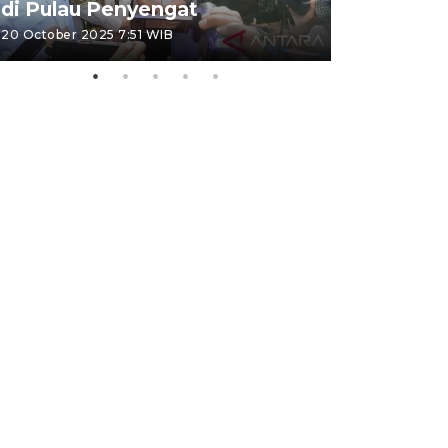
di Pulau Penyengat
periode 
20 October 2025 7:51 WIB
09 January 20