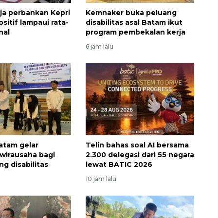
rja perbankan Kepri
Kemnaker buka peluang
sitif lampaui rata-
disabilitas asal Batam ikut
nal
program pembekalan kerja
6 jam lalu
atam gelar
Telin bahas soal AI bersama
 wirausaha bagi
2.300 delegasi dari 55 negara
g disabilitas
lewat BATIC 2026
10 jam lalu