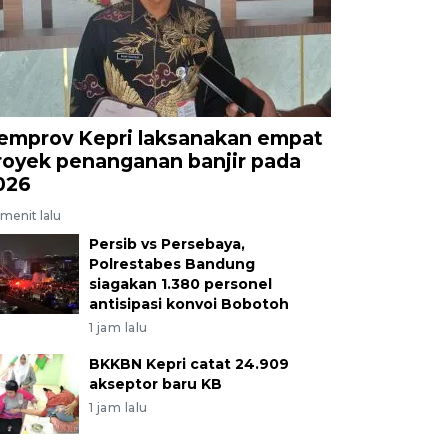
emprov Kepri laksanakan empat
royek penanganan banjir pada
026
menit lalu
Persib vs Persebaya,
Polrestabes Bandung
siagakan 1.380 personel
antisipasi konvoi Bobotoh
1 jam lalu
BKKBN Kepri catat 24.909
akseptor baru KB
1 jam lalu