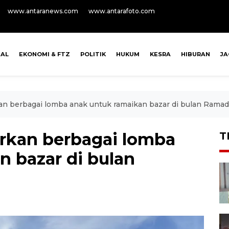
www.antaranews.com
www.antarafoto.com
NAL
EKONOMI & FTZ
POLITIK
HUKUM
KESRA
HIBURAN
J
n berbagai lomba anak untuk ramaikan bazar di bulan Rama
rkan berbagai lomba
T
n bazar di bulan