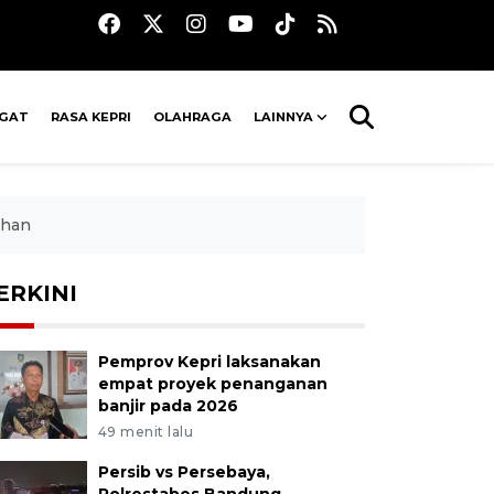
AGAT
RASA KEPRI
OLAHRAGA
LAINNYA
dhan
ERKINI
Pemprov Kepri laksanakan
empat proyek penanganan
banjir pada 2026
49 menit lalu
Persib vs Persebaya,