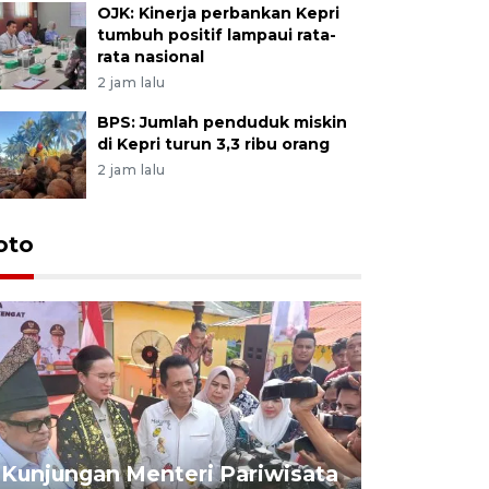
OJK: Kinerja perbankan Kepri
tumbuh positif lampaui rata-
rata nasional
2 jam lalu
BPS: Jumlah penduduk miskin
di Kepri turun 3,3 ribu orang
2 jam lalu
oto
KPU Teta
Nyanyang
Kunjungan Menteri Pariwisata
dan wakil