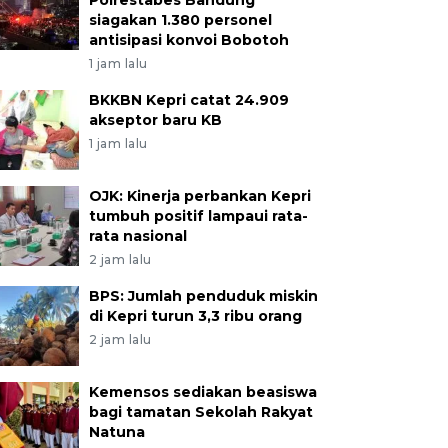
Polrestabes Bandung
siagakan 1.380 personel
antisipasi konvoi Bobotoh
1 jam lalu
BKKBN Kepri catat 24.909
akseptor baru KB
1 jam lalu
OJK: Kinerja perbankan Kepri
tumbuh positif lampaui rata-
rata nasional
2 jam lalu
BPS: Jumlah penduduk miskin
di Kepri turun 3,3 ribu orang
2 jam lalu
Kemensos sediakan beasiswa
bagi tamatan Sekolah Rakyat
Natuna