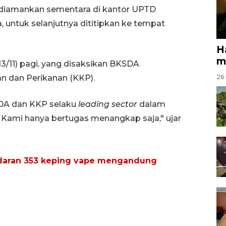
diamankan sementara di kantor UPTD
ntuk selanjutnya dititipkan ke tempat
H
m
13/11) pagi, yang disaksikan BKSDA
n dan Perikanan (KKP).
26 
DA dan KKP selaku
leading sector
dalam
. Kami hanya bertugas menangkap saja," ujar
edaran 353 keping vape mengandung