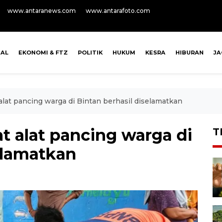
www.antaranews.com
www.antarafoto.com
NAL
EKONOMI & FTZ
POLITIK
HUKUM
KESRA
HIBURAN
J
alat pancing warga di Bintan berhasil diselamatkan
at alat pancing warga di
T
elamatkan