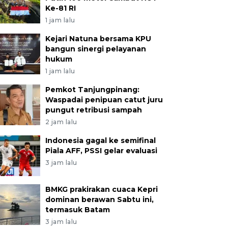
Ke-81 RI
1 jam lalu
Kejari Natuna bersama KPU
bangun sinergi pelayanan
hukum
1 jam lalu
Pemkot Tanjungpinang:
Waspadai penipuan catut juru
pungut retribusi sampah
2 jam lalu
Indonesia gagal ke semifinal
Piala AFF, PSSI gelar evaluasi
3 jam lalu
BMKG prakirakan cuaca Kepri
dominan berawan Sabtu ini,
termasuk Batam
3 jam lalu