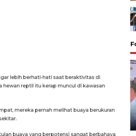
F
r lebih berhati-hati saat beraktivitas di
 hewan reptil itu kerap muncul di kawasan
Distribusi logistik pemilu
pat, mereka pernah melihat buaya berukuran
gunakan mobil jenazah
ekitar.
08 February 2024 15:30 WIB, 2024
ulan buaya yang berpotensi sangat berbahaya