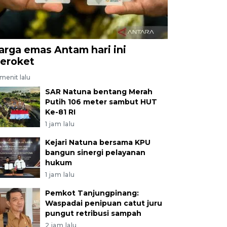
arga emas Antam hari ini
eroket
menit lalu
SAR Natuna bentang Merah
Putih 106 meter sambut HUT
Ke-81 RI
1 jam lalu
Kejari Natuna bersama KPU
bangun sinergi pelayanan
hukum
1 jam lalu
Pemkot Tanjungpinang:
Waspadai penipuan catut juru
pungut retribusi sampah
2 jam lalu