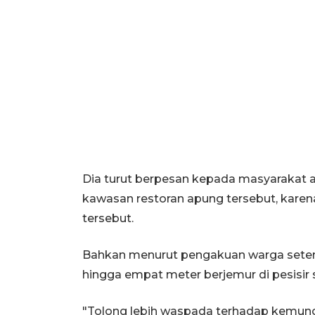
Dia turut berpesan kepada masyarakat aga
kawasan restoran apung tersebut, karena
tersebut.
Bahkan menurut pengakuan warga setem
hingga empat meter berjemur di pesisir s
"Tolong lebih waspada terhadap kemunc