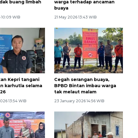
idak buang limbah
warga terhadap ancaman
buaya
 10:09 WIB
21 May 2026 13:43 WIB
an Kepri tangani
Cegah serangan buaya,
an karhutla selama
BPBD Bintan imbau warga
026
tak melaut malam
2026 13:54 WIB
23 January 2026 14:56 WIB