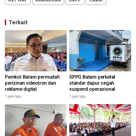
HET HAP
RAMADHAN
DKPP
CABAI
Terkait
Pemkot Batam permudah
SPPG Batam perketat
perizinan videotron dan
standar dapur cegah
reklame digital
suspend operasional
1 jam lalu
1 jam lalu
7