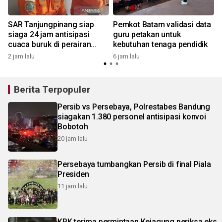
a
SAR Tanjungpinang siap
Pemkot Batam validasi data
siaga 24 jam antisipasi
guru petakan untuk
cuaca buruk di perairan
kebutuhan tenaga pendidik
2
Kepri
2 jam lalu
6 jam lalu
Berita Terpopuler
Persib vs Persebaya, Polrestabes Bandung
siagakan 1.380 personel antisipasi konvoi
Bobotoh
20 jam lalu
Persebaya tumbangkan Persib di final Piala
Presiden
11 jam lalu
KPK terima permintaan Kejagung periksa eks