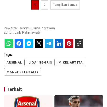
1
2
Tampilkan Semua
Pewarta : Hendri Sukma Indrawan
Editor :
Laily Rahmawaty
Tags:
ARSENAL
LIGA INGGRIS
MIKEL ARTETA
MANCHESTER CITY
Terkait