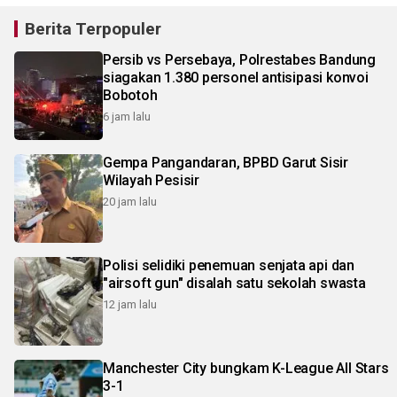
Berita Terpopuler
Persib vs Persebaya, Polrestabes Bandung
siagakan 1.380 personel antisipasi konvoi
Bobotoh
6 jam lalu
Gempa Pangandaran, BPBD Garut Sisir
Wilayah Pesisir
20 jam lalu
Polisi selidiki penemuan senjata api dan
"airsoft gun" disalah satu sekolah swasta
12 jam lalu
Manchester City bungkam K-League All Stars
3-1