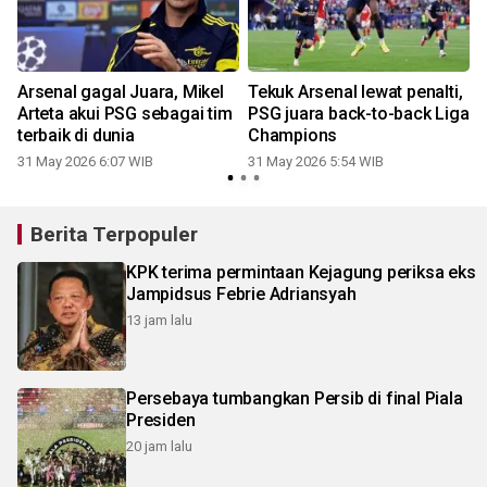
Arsenal gagal Juara, Mikel
Tekuk Arsenal lewat penalti,
Arteta akui PSG sebagai tim
PSG juara back-to-back Liga
terbaik di dunia
Champions
31 May 2026 6:07 WIB
31 May 2026 5:54 WIB
Berita Terpopuler
KPK terima permintaan Kejagung periksa eks
Jampidsus Febrie Adriansyah
13 jam lalu
Persebaya tumbangkan Persib di final Piala
Presiden
20 jam lalu