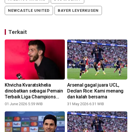
NEWCASTLE UNITED
BAYER LEVERKUSEN
Terkait
e
Khvicha Kvaratskhelia
Arsenal gagal juara UCL,
dinobatkan sebagai Pemain
Declan Rice: Kami menang
Terbaik Liga Champions
dan kalah bersama
2025/26
01 June 2026 5:59 WIB
31 May 2026 6:31 WIB