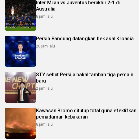
Inter Milan vs Juventus berakhir 2-1 di
Australia
8 jam lalu
Persib Bandung datangkan bek asal Kroasia
20 jam lalu
STY sebut Persija bakal tambah tiga pemain
baru
2 jam lalu
Kawasan Bromo ditutup total guna efektifkan
pemadaman kebakaran
8 jam lalu