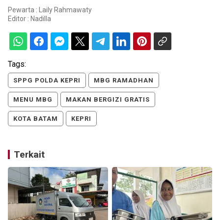
Pewarta : Laily Rahmawaty
Editor :
Nadilla
Tags:
SPPG POLDA KEPRI
MBG RAMADHAN
MENU MBG
MAKAN BERGIZI GRATIS
KOTA BATAM
KEPRI
Terkait