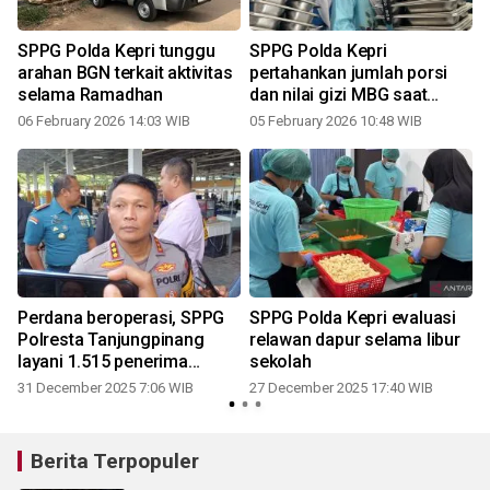
SPPG Polda Kepri tunggu
SPPG Polda Kepri
arahan BGN terkait aktivitas
pertahankan jumlah porsi
selama Ramadhan
dan nilai gizi MBG saat
harga pangan naik
06 February 2026 14:03 WIB
05 February 2026 10:48 WIB
Perdana beroperasi, SPPG
SPPG Polda Kepri evaluasi
Polresta Tanjungpinang
relawan dapur selama libur
layani 1.515 penerima
sekolah
manfaat MBG
31 December 2025 7:06 WIB
27 December 2025 17:40 WIB
Berita Terpopuler