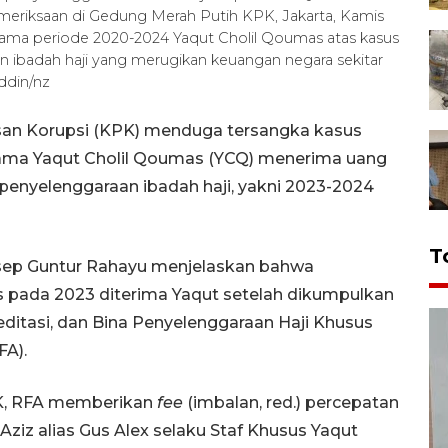
eriksaan di Gedung Merah Putih KPK, Jakarta, Kamis
ama periode 2020-2024 Yaqut Cholil Qoumas atas kasus
n ibadah haji yang merugikan keuangan negara sekitar
ddin/nz
san Korupsi (KPK) menduga tersangka kasus
gama Yaqut Cholil Qoumas (YCQ) menerima uang
 penyelenggaraan ibadah haji, yakni 2023-2024
T
sep Guntur Rahayu menjelaskan bahwa
s pada 2023 diterima Yaqut setelah dikumpulkan
reditasi, dan Bina Penyelenggaraan Haji Khusus
FA).
PK, RFA memberikan
fee
(imbalan, red.) percepatan
Aziz alias Gus Alex selaku Staf Khusus Yaqut