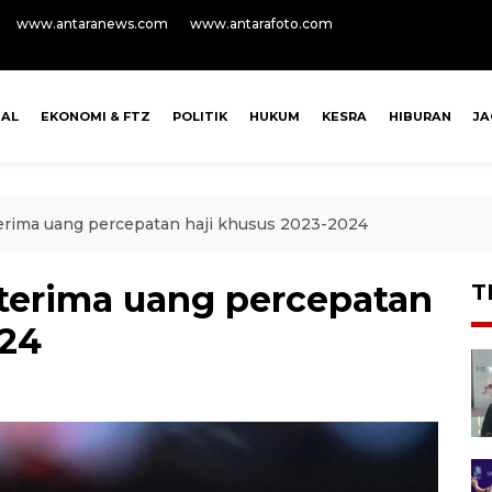
www.antaranews.com
www.antarafoto.com
NAL
EKONOMI & FTZ
POLITIK
HUKUM
KESRA
HIBURAN
J
terima uang percepatan haji khusus 2023-2024
 terima uang percepatan
T
024