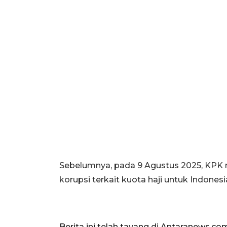
Sebelumnya, pada 9 Agustus 2025, KP
korupsi terkait kuota haji untuk Indones
Berita ini telah tayang di Antaranews.co