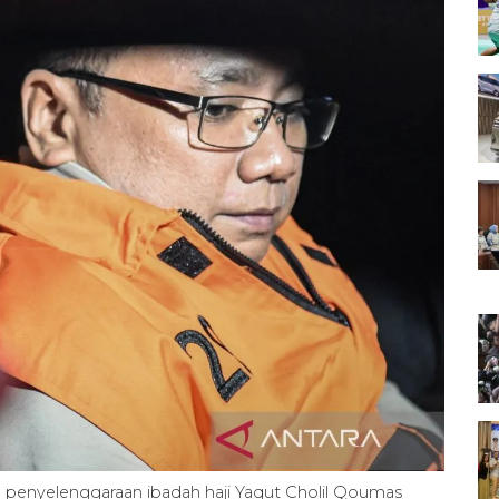
n penyelenggaraan ibadah haji Yaqut Cholil Qoumas