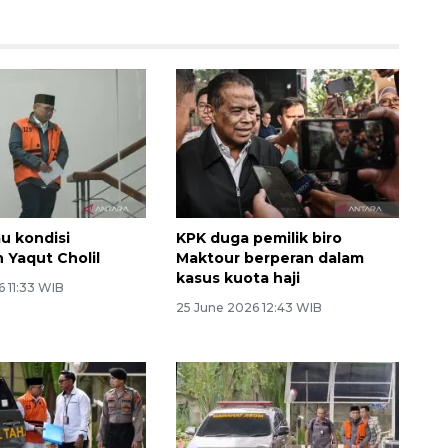
u kondisi
KPK duga pemilik biro
 Yaqut Cholil
Maktour berperan dalam
kasus kuota haji
 11:33 WIB
25 June 2026 12:43 WIB