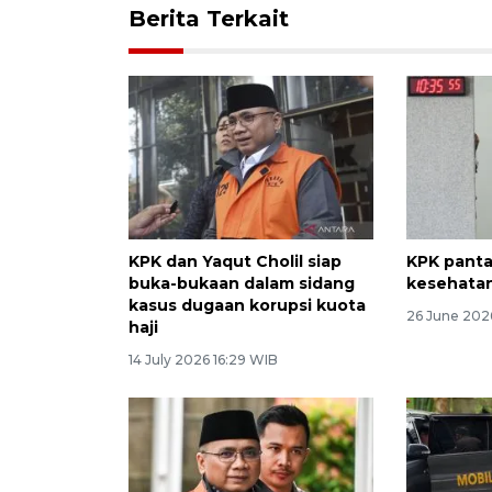
Berita Terkait
KPK dan Yaqut Cholil siap
KPK panta
buka-bukaan dalam sidang
kesehatan
kasus dugaan korupsi kuota
26 June 2026
haji
14 July 2026 16:29 WIB