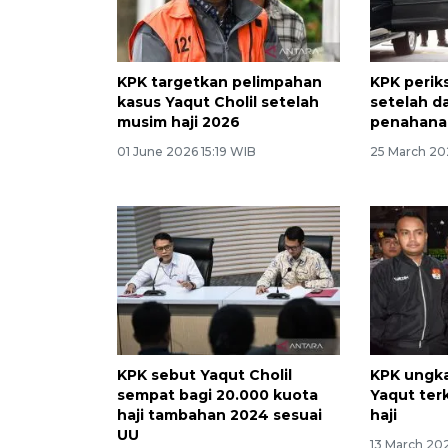
KPK targetkan pelimpahan
KPK periks
kasus Yaqut Cholil setelah
setelah d
musim haji 2026
penahana
01 June 2026 15:19 WIB
25 March 20
KPK sebut Yaqut Cholil
KPK ungka
sempat bagi 20.000 kuota
Yaqut ter
haji tambahan 2024 sesuai
haji
UU
13 March 20