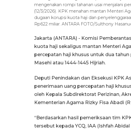
mengenakan rompi tahanan usai menjalani pem
(12/3/2026). KPK menahan mantan Menteri Ag
dugaan korupsi kuota haji dan penyelenggaraa
Rp622 miliar. ANTARA FOTO/Sulthony Hasanu
Jakarta (ANTARA) - Komisi Pemberanta
kuota haji sekaligus mantan Menteri A
percepatan haji khusus untuk dua tahun
Masehi atau 1444-1445 Hijriah.
Deputi Penindakan dan Eksekusi KPK A
penerimaan uang percepatan haji khusu
oleh Kepala Subdirektorat Perizinan, Ak
Kementerian Agama Rizky Fisa Abadi (R
“Berdasarkan hasil pemeriksaan tim K
tersebut kepada YCQ, IAA (Ishfah Abidal 