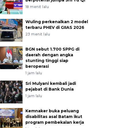
berpotensi jumpa Shi Yu Qi
18 menit lalu
Wuling perkenalkan 2 model
terbaru PHEV di GIIAS 2026
23 menit lalu
BGN sebut 1.700 SPPG di
daerah dengan angka
stunting tinggi siap
beroperasi
1 jam lalu
Sri Mulyani kembali jadi
pejabat di Bank Dunia
1 jam lalu
Kemnaker buka peluang
disabilitas asal Batam ikut
program pembekalan kerja