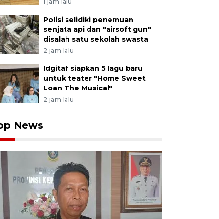
1 jam lalu
Polisi selidiki penemuan
senjata api dan "airsoft gun"
disalah satu sekolah swasta
2 jam lalu
Idgitaf siapkan 5 lagu baru
untuk teater "Home Sweet
Loan The Musical"
2 jam lalu
op News