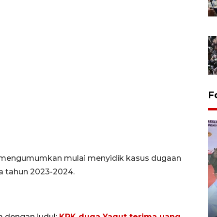
F
K mengumumkan mulai menyidik kasus dugaan
ia tahun 2023-2024.
Distribusi logistik pemilu
gunakan mobil jenazah
m dengan judul:
KPK duga Yaqut terima uang