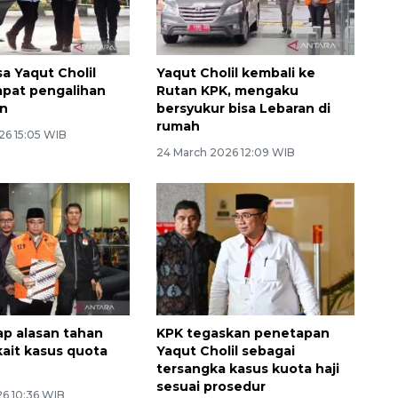
a Yaqut Cholil
Yaqut Cholil kembali ke
apat pengalihan
Rutan KPK, mengaku
n
bersyukur bisa Lebaran di
rumah
26 15:05 WIB
24 March 2026 12:09 WIB
p alasan tahan
KPK tegaskan penetapan
kait kasus quota
Yaqut Cholil sebagai
tersangka kasus kuota haji
sesuai prosedur
26 10:36 WIB