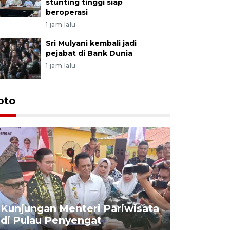
stunting tinggi siap
beroperasi
1 jam lalu
Sri Mulyani kembali jadi
pejabat di Bank Dunia
1 jam lalu
oto
KPU Teta
Nyanyang
Kunjungan Menteri Pariwisata
dan wakil
di Pulau Penyengat
periode 