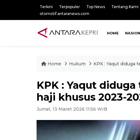
Terkini
Terpopuler
Top News
Tentang Kami
otomotif.antaranews.com
HOME
NASIO
Home
Hukum
KPK : Yaqut diduga 
KPK : Yaqut diduga
haji khusus 2023-2
Jumat, 13 Maret 2026 11:56 WIB