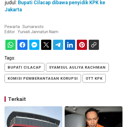
judul:
Bupati Cilacap dibawa penyidik KPK ke
Jakarta
Pewarta : Sumarwoto
Editor :
Yuniati Jannatun Naim
Tags:
BUPATI CILACAP
SYAMSUL AULIYA RACHMAN
KOMISI PEMBERANTASAN KORUPSI
OTT KPK
Terkait