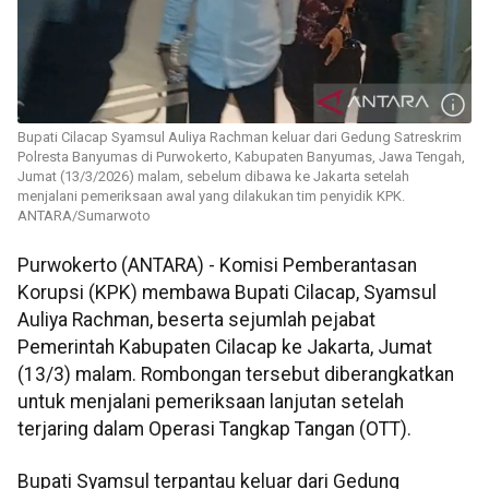
Bupati Cilacap Syamsul Auliya Rachman keluar dari Gedung Satreskrim
Polresta Banyumas di Purwokerto, Kabupaten Banyumas, Jawa Tengah,
Jumat (13/3/2026) malam, sebelum dibawa ke Jakarta setelah
menjalani pemeriksaan awal yang dilakukan tim penyidik KPK.
ANTARA/Sumarwoto
Purwokerto (ANTARA) - Komisi Pemberantasan
Korupsi (KPK) membawa Bupati Cilacap, Syamsul
Auliya Rachman, beserta sejumlah pejabat
Pemerintah Kabupaten Cilacap ke Jakarta, Jumat
(13/3) malam. Rombongan tersebut diberangkatkan
untuk menjalani pemeriksaan lanjutan setelah
terjaring dalam Operasi Tangkap Tangan (OTT).
Bupati Syamsul terpantau keluar dari Gedung