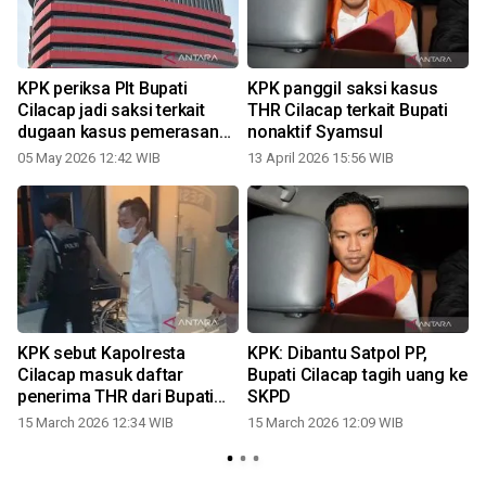
KPK periksa Plt Bupati
KPK panggil saksi kasus
Cilacap jadi saksi terkait
THR Cilacap terkait Bupati
dugaan kasus pemerasan
nonaktif Syamsul
THR
05 May 2026 12:42 WIB
13 April 2026 15:56 WIB
D
KPK sebut Kapolresta
KPK: Dibantu Satpol PP,
Cilacap masuk daftar
Bupati Cilacap tagih uang ke
penerima THR dari Bupati
SKPD
Syamsul
15 March 2026 12:34 WIB
15 March 2026 12:09 WIB