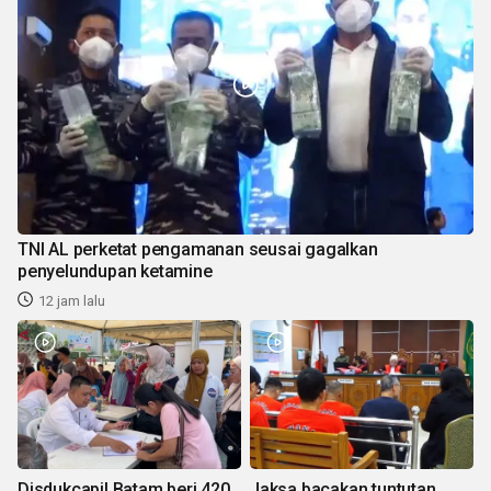
TNI AL perketat pengamanan seusai gagalkan
penyelundupan ketamine
12 jam lalu
Disdukcapil Batam beri 420
Jaksa bacakan tuntutan