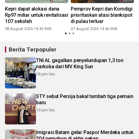
Kepri dapat alokasi dana
Pemprov Kepri dan Komdigi
Rp97 miliar untuk revitalisasi
prioritaskan atasi blankspot
107 sekolah
di pulau terluar
08 August 2026 19:43 WIB
07 August 2026 14:46 WIB
Berita Terpopuler
TNI AL gagalkan penyelundupan 1,3 ton
narkoba dari MV King Sun
18 jam lalu
STY sebut Persija bakal tambah tiga pemain
baru
19 jam lalu
Imigrasi Batam gelar Paspor Merdeka untuk
204 pemohon di akhir pekan