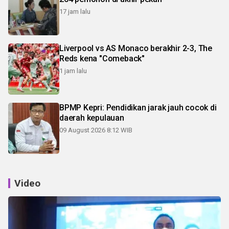
17 jam lalu
Liverpool vs AS Monaco berakhir 2-3, The
Reds kena "Comeback"
1 jam lalu
BPMP Kepri: Pendidikan jarak jauh cocok di
daerah kepulauan
09 August 2026 8:12 WIB
Video