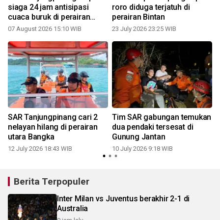
siaga 24 jam antisipasi
roro diduga terjatuh di
cuaca buruk di perairan
perairan Bintan
Kepri
07 August 2026 15:10 WIB
23 July 2026 23:25 WIB
0
SAR Tanjungpinang cari 2
Tim SAR gabungan temukan
nelayan hilang di perairan
dua pendaki tersesat di
utara Bangka
Gunung Jantan
12 July 2026 18:43 WIB
10 July 2026 9:18 WIB
Berita Terpopuler
Inter Milan vs Juventus berakhir 2-1 di
Australia