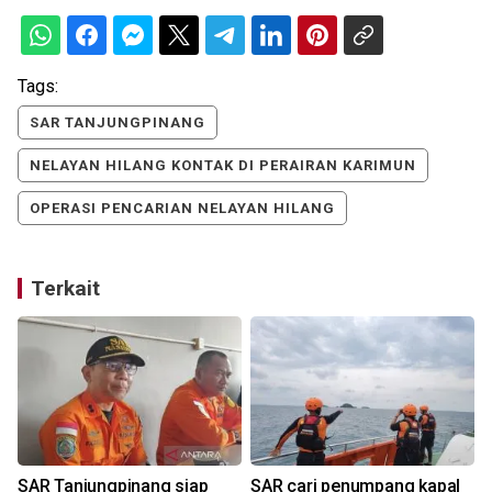
Tags:
SAR TANJUNGPINANG
NELAYAN HILANG KONTAK DI PERAIRAN KARIMUN
OPERASI PENCARIAN NELAYAN HILANG
Terkait
g
SAR Tanjungpinang siap
SAR cari penumpang kapal