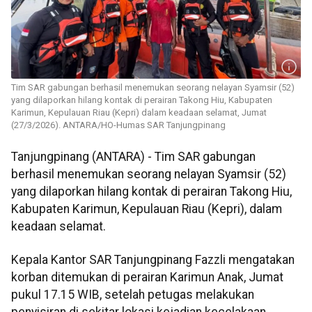
Tim SAR gabungan berhasil menemukan seorang nelayan Syamsir (52)
yang dilaporkan hilang kontak di perairan Takong Hiu, Kabupaten
Karimun, Kepulauan Riau (Kepri) dalam keadaan selamat, Jumat
(27/3/2026). ANTARA/HO-Humas SAR Tanjungpinang
Tanjungpinang (ANTARA) - Tim SAR gabungan
berhasil menemukan seorang nelayan Syamsir (52)
yang dilaporkan hilang kontak di perairan Takong Hiu,
Kabupaten Karimun, Kepulauan Riau (Kepri), dalam
keadaan selamat.
Kepala Kantor SAR Tanjungpinang Fazzli mengatakan
korban ditemukan di perairan Karimun Anak, Jumat
pukul 17.15 WIB, setelah petugas melakukan
penyisiran di sekitar lokasi kejadian kecelakaan.