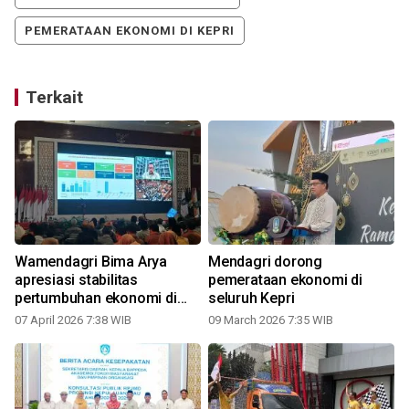
PEMERATAAN EKONOMI DI KEPRI
Terkait
r
Wamendagri Bima Arya
Mendagri dorong
apresiasi stabilitas
pemerataan ekonomi di
pertumbuhan ekonomi di
seluruh Kepri
Kepri
07 April 2026 7:38 WIB
09 March 2026 7:35 WIB
1