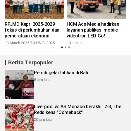
RPJMD Kepri 2025-2029
HCM Ads Media hadirkan
fokus di pertumbuhan dan
layanan publikasi mobile
pemerataan ekonomi
videotron LED-Go!
1
13 March 2025 7:31 WIB, 2025
10 jam lalu
Berita Terpopuler
Persib gelar latihan di Bali
8 jam lalu
Liverpool vs AS Monaco berakhir 2-3, The
Reds kena "Comeback"
20 jam lalu