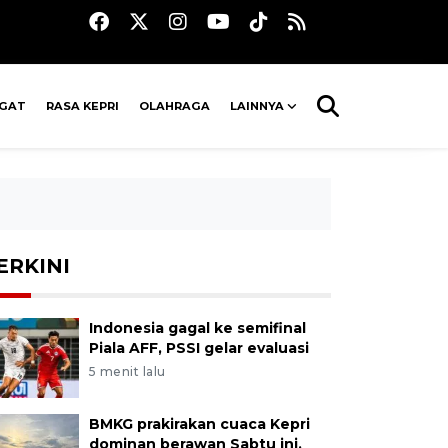
AGAT
RASA KEPRI
OLAHRAGA
LAINNYA
ERKINI
Indonesia gagal ke semifinal
Piala AFF, PSSI gelar evaluasi
5 menit lalu
BMKG prakirakan cuaca Kepri
dominan berawan Sabtu ini,