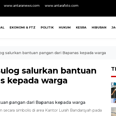
www.antaranews.com
www.antarafoto.com
NAL
EKONOMI & FTZ
POLITIK
HUKUM
KESRA
HIBURAN
J
g salurkan bantuan pangan dari Bapanas kepada warga
ulog salurkan bantuan
T
as kepada warga
 secara simbolis di area Kantor Lurah Bandarsyah pada