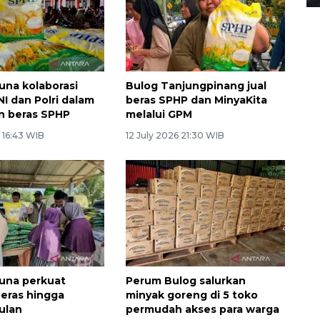
una kolaborasi
Bulog Tanjungpinang jual
I dan Polri dalam
beras SPHP dan MinyaKita
n beras SPHP
melalui GPM
 16:43 WIB
12 July 2026 21:30 WIB
una perkuat
Perum Bulog salurkan
eras hingga
minyak goreng di 5 toko
ulan
permudah akses para warga