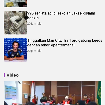
995 senjata api di sekolah Jaksel diklaim
berizin
20 jam lalu
Tinggalkan Man City, Trafford gabung Leeds
dengan rekor kiper termahal
20 jam lalu
Video