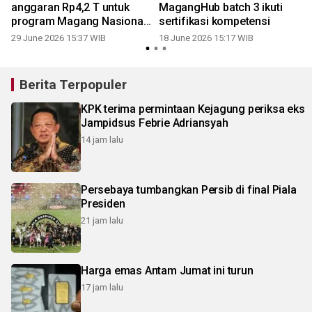
anggaran Rp4,2 T untuk
MagangHub batch 3 ikuti
program Magang Nasional
sertifikasi kompetensi
2026
29 June 2026 15:37 WIB
18 June 2026 15:17 WIB
2
Berita Terpopuler
KPK terima permintaan Kejagung periksa eks
Jampidsus Febrie Adriansyah
14 jam lalu
Persebaya tumbangkan Persib di final Piala
Presiden
21 jam lalu
Harga emas Antam Jumat ini turun
17 jam lalu