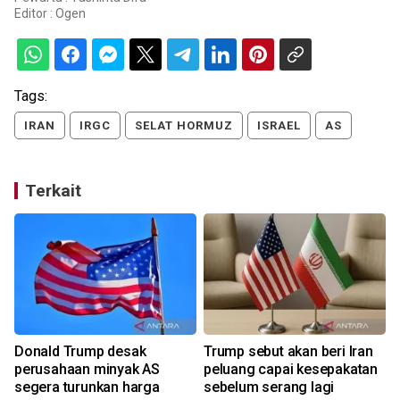
Editor :
Ogen
Tags:
IRAN
IRGC
SELAT HORMUZ
ISRAEL
AS
Terkait
Donald Trump desak
Trump sebut akan beri Iran
perusahaan minyak AS
peluang capai kesepakatan
r
segera turunkan harga
sebelum serang lagi