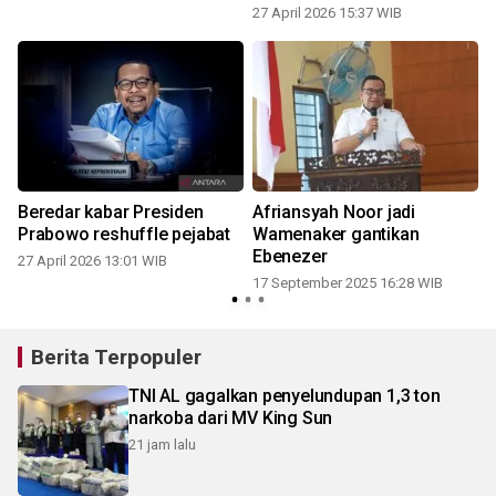
27 April 2026 15:37 WIB
Beredar kabar Presiden
Afriansyah Noor jadi
Prabowo reshuffle pejabat
Wamenaker gantikan
Ebenezer
27 April 2026 13:01 WIB
17 September 2025 16:28 WIB
Berita Terpopuler
TNI AL gagalkan penyelundupan 1,3 ton
narkoba dari MV King Sun
21 jam lalu