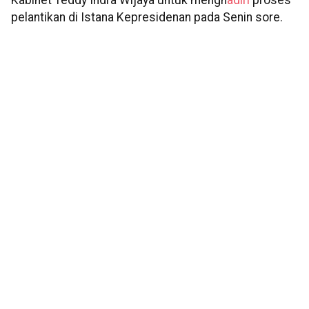
Kabinet Teddy Indra Wijaya untuk mengh
adiri
proses
pelantikan di Istana Kepresidenan pada Senin sore.