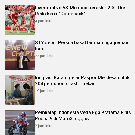
Liverpool vs AS Monaco berakhir 2-3, The
Reds kena "Comeback"
4 jam lalu
STY sebut Persija bakal tambah tiga pemain
baru
22 jam lalu
Imigrasi Batam gelar Paspor Merdeka untuk
204 pemohon di akhir pekan
19 jam lalu
Pembalap Indonesia Veda Ega Pratama Finis
Posisi 9 di Moto3 Inggris
2 jam lalu