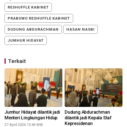
RESHUFFLE KABINET
PRABOWO RESHUFFLE KABINET
DUDUNG ABDURACHMAN
HASAN NASBI
JUMHUR HIDAYAT
Terkait
Jumhur Hidayat dilantik jadi
Dudung Abdurachman
Menteri Lingkungan Hidup
dilantik jadi Kepala Staf
Kepresidenan
27 April 2026 15:46 WIB