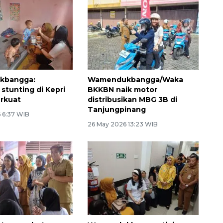
kbangga:
Wamendukbangga/Waka
 stunting di Kepri
BKKBN naik motor
erkuat
distribusikan MBG 3B di
Tanjungpinang
 6:37 WIB
26 May 2026 13:23 WIB