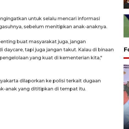
engingatkan untuk selalu mencari informasi
pengasuhnya, sebelum menitipkan anak-anaknya.
 penting buat masyarakat juga, jangan
F
daycare, tapi juga jangan takut. Kalau di binaan
engelolaan yang kuat di kementerian kita,"
yakarta dilaporkan ke polisi terkait dugaan
k-anak yang dititipkan di tempat itu.
Distribusi logistik pemilu
gunakan mobil jenazah
08 February 2024 15:30 WIB, 2024