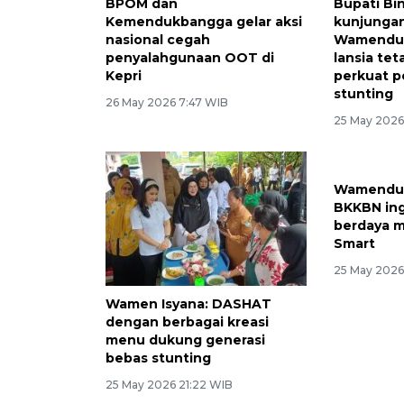
BPOM dan
Bupati Bi
Kemendukbangga gelar aksi
kunjunga
nasional cegah
Wamenduk
penyalahgunaan OOT di
lansia tet
Kepri
perkuat 
stunting
26 May 2026 7:47 WIB
25 May 2026
Wamen Isyana: DASHAT
Wamendu
dengan berbagai kreasi
BKKBN ing
menu dukung generasi
berdaya m
bebas stunting
Smart
25 May 2026 21:22 WIB
25 May 2026