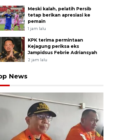
Meski kalah, pelatih Persib
tetap berikan apresiasi ke
pemain
1 jam lalu
KPK terima permintaan
Kejagung periksa eks
Jampidsus Febrie Adriansyah
2 jam lalu
op News