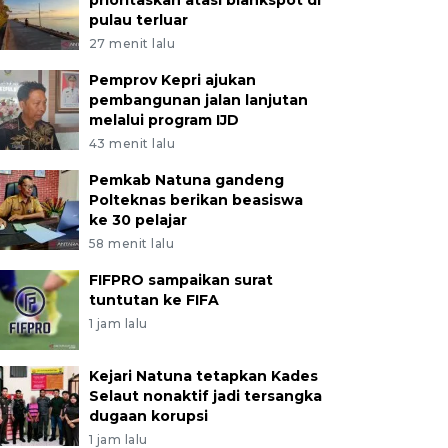
prioritaskan atasi blankspot di
pulau terluar
27 menit lalu
Pemprov Kepri ajukan
pembangunan jalan lanjutan
melalui program IJD
43 menit lalu
Pemkab Natuna gandeng
Polteknas berikan beasiswa
ke 30 pelajar
58 menit lalu
FIFPRO sampaikan surat
tuntutan ke FIFA
1 jam lalu
Kejari Natuna tetapkan Kades
Selaut nonaktif jadi tersangka
dugaan korupsi
1 jam lalu