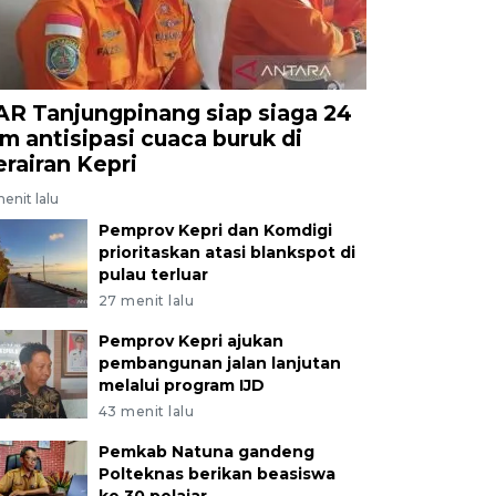
AR Tanjungpinang siap siaga 24
am antisipasi cuaca buruk di
erairan Kepri
enit lalu
Pemprov Kepri dan Komdigi
prioritaskan atasi blankspot di
pulau terluar
27 menit lalu
Pemprov Kepri ajukan
pembangunan jalan lanjutan
melalui program IJD
43 menit lalu
Pemkab Natuna gandeng
Polteknas berikan beasiswa
ke 30 pelajar