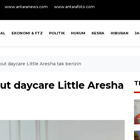
www.antaranews.com
www.antarafoto.com
NAL
EKONOMI & FTZ
POLITIK
HUKUM
KESRA
HIBURAN
J
 daycare Little Aresha tak berizin
 daycare Little Aresha
T