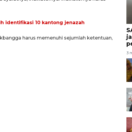
h identifikasi 10 kantong jenazah
S
j
ukbangga harus memenuhi sejumlah ketentuan,
p
3 m