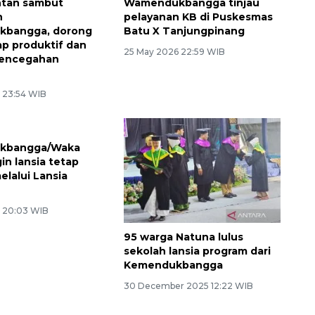
ntan sambut
Wamendukbangga tinjau
n
pelayanan KB di Puskesmas
bangga, dorong
Batu X Tanjungpinang
ap produktif dan
25 May 2026 22:59 WIB
pencegahan
 23:54 WIB
kbangga/Waka
95 warga Natuna lulus
in lansia tetap
sekolah lansia program dari
elalui Lansia
Kemendukbangga
30 December 2025 12:22 WIB
 20:03 WIB