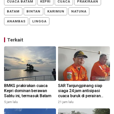
CUACA BATAM
KEPRI
CUACA
PRAKIRAAN
BATAM
BINTAN
KARIMUN
NATUNA
ANAMBAS
LINGGA
Terkait
BMKG prakirakan cuaca
SAR Tanjungpinang siap
Kepri dominan berawan
siaga 24 jam antisipasi
Sabtu ini, termasuk Batam
cuaca buruk di perairan
Kepri
5 jam lalu
21 jam lalu