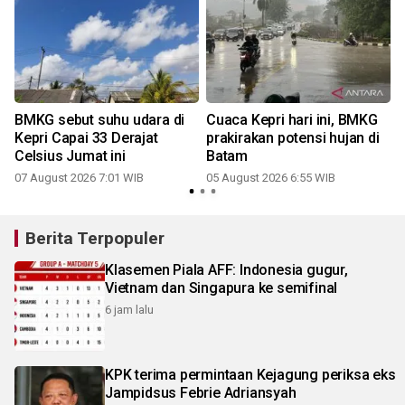
BMKG sebut suhu udara di
Cuaca Kepri hari ini, BMKG
Kepri Capai 33 Derajat
prakirakan potensi hujan di
Celsius Jumat ini
Batam
2
07 August 2026 7:01 WIB
05 August 2026 6:55 WIB
Berita Terpopuler
Klasemen Piala AFF: Indonesia gugur,
Vietnam dan Singapura ke semifinal
6 jam lalu
KPK terima permintaan Kejagung periksa eks
Jampidsus Febrie Adriansyah