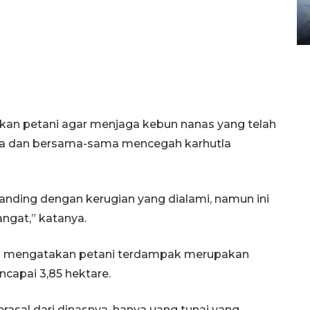
gunakan mobil jenazah
08 February 2024 15:30 WIB, 2024
kan petani agar menjaga kebun nanas yang telah
a dan bersama-sama mencegah karhutla
nding dengan kerugian yang dialami, namun ini
ngat,” katanya.
li mengatakan petani terdampak merupakan
ncapai 3,85 hektare.
rasal dari dinasnya, hanya uang tunai yang