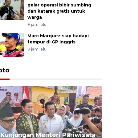
gelar operasi bibir sumbing
dan katarak gratis untuk
warga
9 jam lalu
Marc Marquez siap hadapi
tempur di GP Inggris
9 jam lalu
oto
KPU Teta
Nyanyang
Kunjungan Menteri Pariwisata
dan wakil