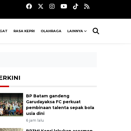
AGAT
RASA KEPRI
OLAHRAGA
LAINNYA
ERKINI
BP Batam gandeng
Garudayaksa FC perkuat
pembinaan talenta sepak bola
usia dini
6 jam lalu