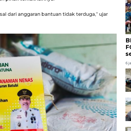
al dari anggaran bantuan tidak terduga,” ujar
B
F
s
6 j