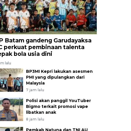
P Batam gandeng Garudayaksa
C perkuat pembinaan talenta
epak bola usia dini
am lalu
BP3MI Kepri lakukan asesmen
PMI yang dipulangkan dari
Malaysia
7 jam lalu
Polisi akan panggil YouTuber
Bigmo terkait promosi vape
libatkan anak
8 jam lalu
Pemkab Natuna dan TNI AU