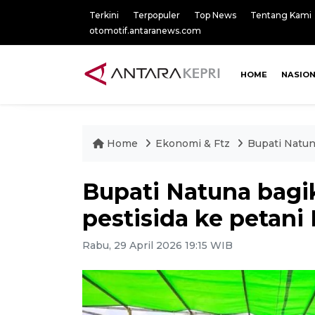
Terkini
Terpopuler
Top News
Tentang Kami
otomotif.antaranews.com
HOME
NASIO
Home
Ekonomi & Ftz
Bupati Natun
Bupati Natuna bag
pestisida ke petani
Rabu, 29 April 2026 19:15 WIB