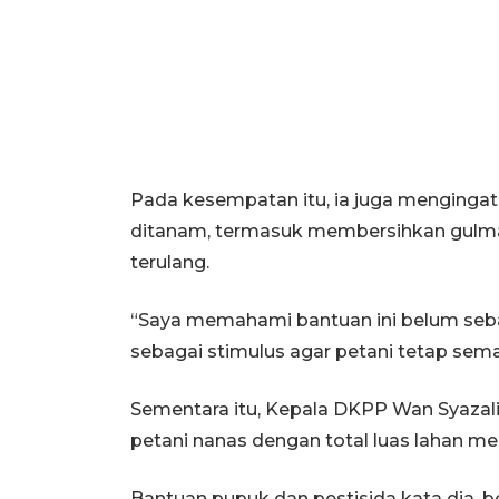
Pada kesempatan itu, ia juga mengingat
ditanam, termasuk membersihkan gulm
terulang.
“Saya memahami bantuan ini belum seba
sebagai stimulus agar petani tetap sema
Sementara itu, Kepala DKPP Wan Syaza
petani nanas dengan total luas lahan me
Bantuan pupuk dan pestisida kata dia, be