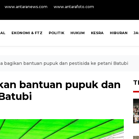
www.antaranews.com
www.antarafoto.com
NAL
EKONOMI & FTZ
POLITIK
HUKUM
KESRA
HIBURAN
J
a bagikan bantuan pupuk dan pestisida ke petani Batubi
ikan bantuan pupuk dan
T
 Batubi