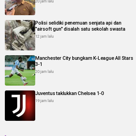
20 jam lalu
Polisi selidiki penemuan senjata api dan
"airsoft gun" disalah satu sekolah swasta
12 jam lalu
Manchester City bungkam K-League All Stars
3-1
20 jam lalu
Juventus taklukkan Chelsea 1-0
19 jam lalu