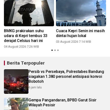
BMKG prakirakan suhu
Cuaca Kepri Senin ini masih
udara di Kepri tembus 33
diintai hujan lokal
derajat Celsius hari ini
03 August 2026 7:14 WIB
04 August 2026 7:26 WIB
3
Berita Terpopuler
Persib vs Persebaya, Polrestabes Bandung
siagakan 1.380 personel antisipasi konvoi
Bobotoh
6 jam lalu
Gempa Pangandaran, BPBD Garut Sisir
Wilayah Pesisir