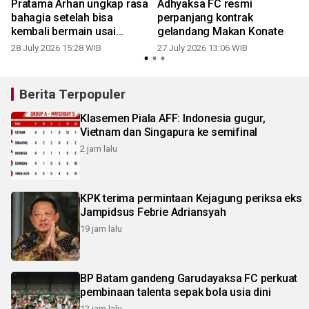
Pratama Arhan ungkap rasa
Adhyaksa FC resmi
bahagia setelah bisa
perpanjang kontrak
kembali bermain usai
gelandang Makan Konate
pemulihan
28 July 2026 15:28 WIB
27 July 2026 13:06 WIB
2
Berita Terpopuler
Klasemen Piala AFF: Indonesia gugur,
Vietnam dan Singapura ke semifinal
2 jam lalu
KPK terima permintaan Kejagung periksa eks
Jampidsus Febrie Adriansyah
19 jam lalu
BP Batam gandeng Garudayaksa FC perkuat
pembinaan talenta sepak bola usia dini
12 jam lalu