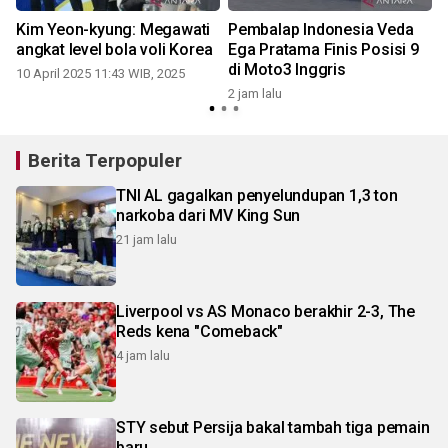
Kim Yeon-kyung: Megawati
Pembalap Indonesia Veda
angkat level bola voli Korea
Ega Pratama Finis Posisi 9
di Moto3 Inggris
10 April 2025 11:43 WIB, 2025
4
2 jam lalu
Berita Terpopuler
TNI AL gagalkan penyelundupan 1,3 ton
narkoba dari MV King Sun
21 jam lalu
Liverpool vs AS Monaco berakhir 2-3, The
Reds kena "Comeback"
4 jam lalu
STY sebut Persija bakal tambah tiga pemain
baru