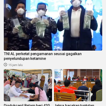
TNI AL perketat pengamanan seusai gagalkan
penyelundupan ketamine
15 jam lalu
Disdukcapil Batam beri 420
Jaksa bacakan tuntutan