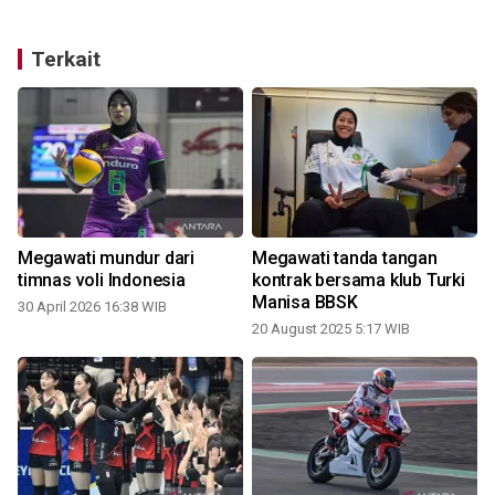
Terkait
Megawati mundur dari
Megawati tanda tangan
timnas voli Indonesia
kontrak bersama klub Turki
Manisa BBSK
30 April 2026 16:38 WIB
20 August 2025 5:17 WIB
4