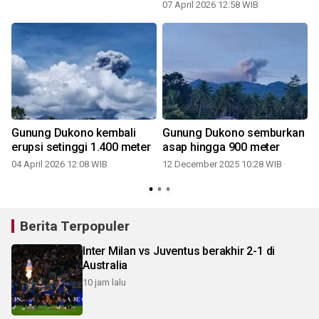
07 April 2026 12:58 WIB
Gunung Dukono kembali
Gunung Dukono semburkan
erupsi setinggi 1.400 meter
asap hingga 900 meter
04 April 2026 12:08 WIB
12 December 2025 10:28 WIB
0
Berita Terpopuler
Inter Milan vs Juventus berakhir 2-1 di
Australia
10 jam lalu