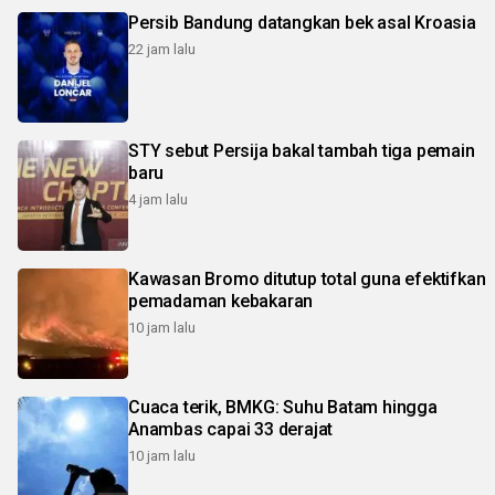
Persib Bandung datangkan bek asal Kroasia
22 jam lalu
STY sebut Persija bakal tambah tiga pemain
baru
4 jam lalu
Kawasan Bromo ditutup total guna efektifkan
pemadaman kebakaran
10 jam lalu
Cuaca terik, BMKG: Suhu Batam hingga
Anambas capai 33 derajat
10 jam lalu