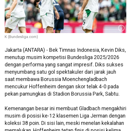
K (Bundesliga.com)
Jakarta (ANTARA) - Bek Timnas Indonesia, Kevin Diks,
menutup musim kompetisi Bundesliga 2025/2026
dengan performa yang sangat impresif. Diks sukses
menyumbang satu gol spektakuler dari jarak jauh
saat membawa Borussia Moenchengladbach
mencukur Hoffenheim dengan skor telak 4-0 pada
pekan pamungkas di Stadion Borussia Park, Sabtu.
Kemenangan besar ini membuat Gladbach mengakhiri
musim di posisi ke-12 klasemen Liga Jerman dengan
koleksi 38 poin. Di sisi lain, meski menelan kekalahan
memalukan, Hoffenheim tetap finis di posisi kelima