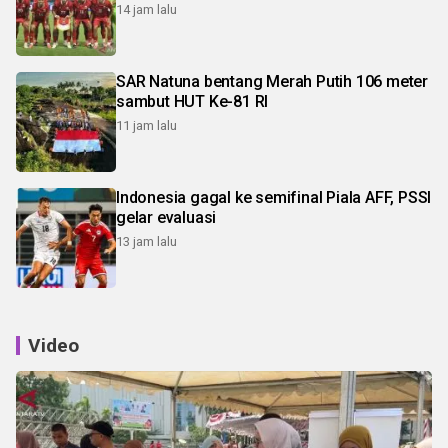
14 jam lalu
SAR Natuna bentang Merah Putih 106 meter
sambut HUT Ke-81 RI
11 jam lalu
Indonesia gagal ke semifinal Piala AFF, PSSI
gelar evaluasi
13 jam lalu
Video