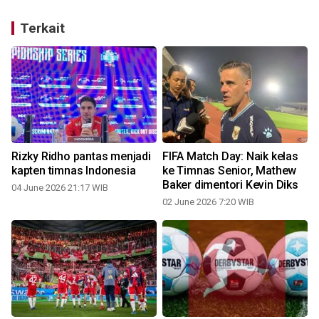
Terkait
n
Rizky Ridho pantas menjadi
FIFA Match Day: Naik kelas
kapten timnas Indonesia
ke Timnas Senior, Mathew
Baker dimentori Kevin Diks
04 June 2026 21:17 WIB
02 June 2026 7:20 WIB