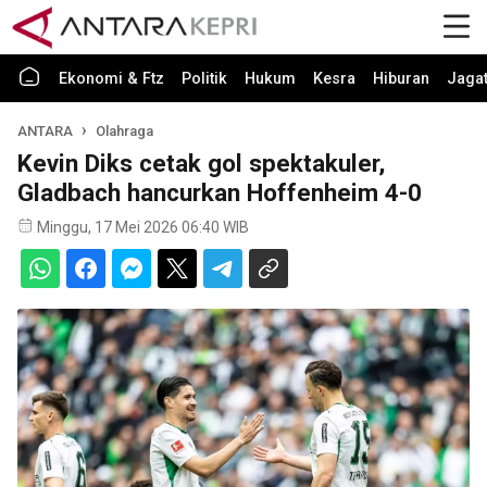
Ekonomi & Ftz
Politik
Hukum
Kesra
Hiburan
Jaga
ANTARA
Olahraga
Kevin Diks cetak gol spektakuler,
Gladbach hancurkan Hoffenheim 4-0
Minggu, 17 Mei 2026 06:40 WIB