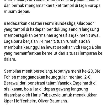
dan berhak mengamankan tiket tampil di Liga Europa
musim depan.
Berdasarkan catatan resmi Bundesliga, Gladbach
yang tampil di hadapan pendukung sendiri langsung
memperagakan permainan agresif sejak menit awal.
Laga baru berjalan 14 menit, tuan rumah sudah
membuka keunggulan lewat sepakan voli Hugo Bolin
yang memanfaatkan kemelut dari situasi lemparan ke
dalam.
Sembilan menit berselang, tepatnya menit ke-23, Die
Fohlen menggandakan keunggulan menjadi 2-0.
Berawal dari penetrasi tajam Yannick Engelhardt di
sisi kanan, bola liar di depan gawang langsung
disambar oleh Haris Tabakovic untuk menaklukkan
kiper Hoffenheim, Oliver Baumann.