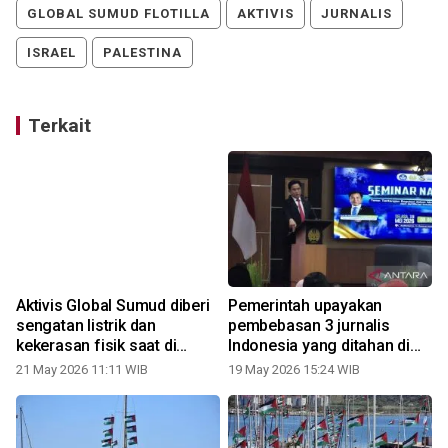
GLOBAL SUMUD FLOTILLA
AKTIVIS
JURNALIS
ISRAEL
PALESTINA
Terkait
Aktivis Global Sumud diberi
Pemerintah upayakan
sengatan listrik dan
pembebasan 3 jurnalis
l
kekerasan fisik saat di
Indonesia yang ditahan di
tahanan Israel
Israel
21 May 2026 11:11 WIB
19 May 2026 15:24 WIB