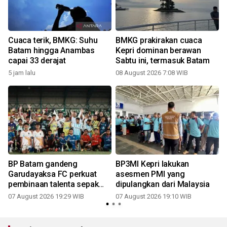
Cuaca terik, BMKG: Suhu
BMKG prakirakan cuaca
Batam hingga Anambas
Kepri dominan berawan
capai 33 derajat
Sabtu ini, termasuk Batam
5 jam lalu
08 August 2026 7:08 WIB
BP Batam gandeng
BP3MI Kepri lakukan
Garudayaksa FC perkuat
asesmen PMI yang
pembinaan talenta sepak
dipulangkan dari Malaysia
bola usia dini
07 August 2026 19:29 WIB
07 August 2026 19:10 WIB