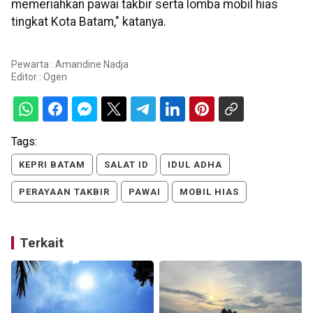
memeriahkan pawai takbir serta lomba mobil hias
tingkat Kota Batam," katanya.
Pewarta : Amandine Nadja
Editor :
Ogen
Tags:
KEPRI BATAM
SALAT ID
IDUL ADHA
PERAYAAN TAKBIR
PAWAI
MOBIL HIAS
Terkait