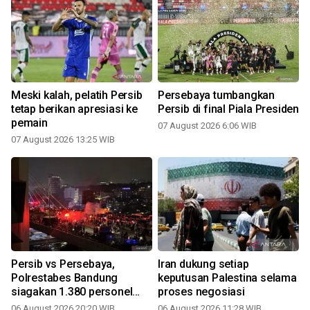
Meski kalah, pelatih Persib
Persebaya tumbangkan
tetap berikan apresiasi ke
Persib di final Piala Presiden
pemain
07 August 2026 6:06 WIB
07 August 2026 13:25 WIB
Persib vs Persebaya,
Iran dukung setiap
Polrestabes Bandung
keputusan Palestina selama
siagakan 1.380 personel
proses negosiasi
antisipasi konvoi Bobotoh
06 August 2026 20:20 WIB
06 August 2026 11:28 WIB