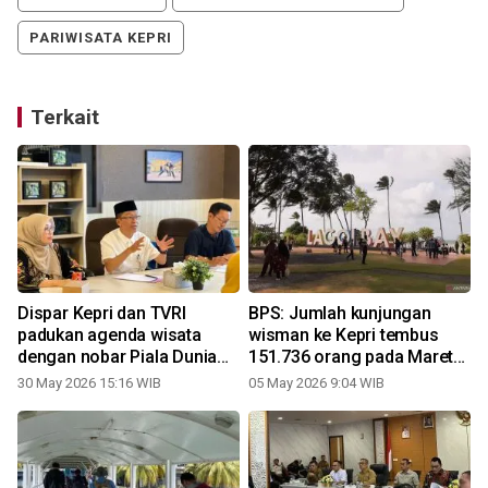
PARIWISATA KEPRI
Terkait
Dispar Kepri dan TVRI
BPS: Jumlah kunjungan
padukan agenda wisata
wisman ke Kepri tembus
dengan nobar Piala Dunia
151.736 orang pada Maret
0
2026
2026
30 May 2026 15:16 WIB
05 May 2026 9:04 WIB