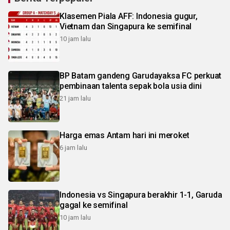
Klasemen Piala AFF: Indonesia gugur,
Vietnam dan Singapura ke semifinal
10 jam lalu
BP Batam gandeng Garudayaksa FC perkuat
pembinaan talenta sepak bola usia dini
21 jam lalu
Harga emas Antam hari ini meroket
6 jam lalu
Indonesia vs Singapura berakhir 1-1, Garuda
gagal ke semifinal
10 jam lalu