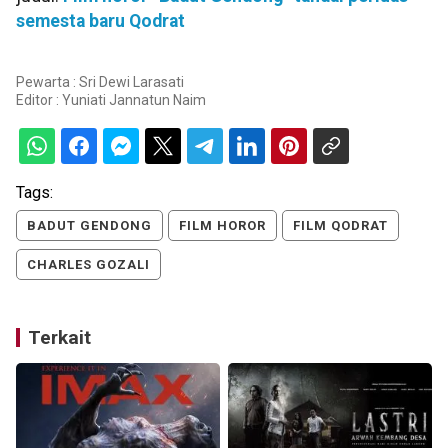
semesta baru Qodrat
Pewarta : Sri Dewi Larasati
Editor :
Yuniati Jannatun Naim
Tags:
BADUT GENDONG
FILM HOROR
FILM QODRAT
CHARLES GOZALI
Terkait