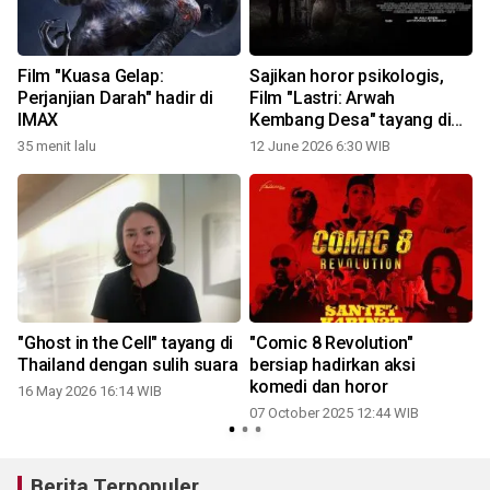
Film "Kuasa Gelap:
Sajikan horor psikologis,
Perjanjian Darah" hadir di
Film "Lastri: Arwah
IMAX
Kembang Desa" tayang di
bioskop Juli
35 menit lalu
12 June 2026 6:30 WIB
"Ghost in the Cell" tayang di
"Comic 8 Revolution"
Thailand dengan sulih suara
bersiap hadirkan aksi
komedi dan horor
16 May 2026 16:14 WIB
07 October 2025 12:44 WIB
Berita Terpopuler