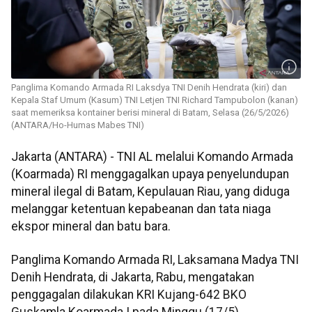
Panglima Komando Armada RI Laksdya TNI Denih Hendrata (kiri) dan
Kepala Staf Umum (Kasum) TNI Letjen TNI Richard Tampubolon (kanan)
saat memeriksa kontainer berisi mineral di Batam, Selasa (26/5/2026)
(ANTARA/Ho-Humas Mabes TNI)
Jakarta (ANTARA) - TNI AL melalui Komando Armada
(Koarmada) RI menggagalkan upaya penyelundupan
mineral ilegal di Batam, Kepulauan Riau, yang diduga
melanggar ketentuan kepabeanan dan tata niaga
ekspor mineral dan batu bara.
Panglima Komando Armada RI, Laksamana Madya TNI
Denih Hendrata, di Jakarta, Rabu, mengatakan
penggagalan dilakukan KRI Kujang-642 BKO
Guskamla Koarmada I pada Minggu (17/5).