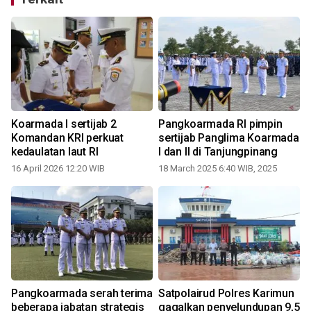
Koarmada I sertijab 2
Pangkoarmada RI pimpin
Komandan KRI perkuat
sertijab Panglima Koarmada
kedaulatan laut RI
I dan II di Tanjungpinang
16 April 2026 12:20 WIB
18 March 2025 6:40 WIB, 2025
0
Pangkoarmada serah terima
Satpolairud Polres Karimun
beberapa jabatan strategis
gagalkan penyelundupan 9,5