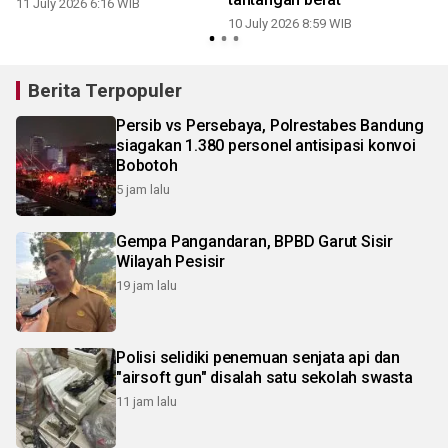
11 July 2026 6:16 WIB
10 July 2026 8:59 WIB
0
Berita Terpopuler
Persib vs Persebaya, Polrestabes Bandung
siagakan 1.380 personel antisipasi konvoi
Bobotoh
5 jam lalu
Gempa Pangandaran, BPBD Garut Sisir
Wilayah Pesisir
19 jam lalu
Polisi selidiki penemuan senjata api dan
"airsoft gun" disalah satu sekolah swasta
11 jam lalu