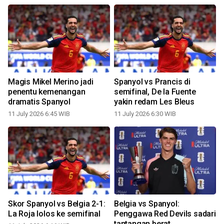
Magis Mikel Merino jadi
Spanyol vs Prancis di
penentu kemenangan
semifinal, De la Fuente
dramatis Spanyol
yakin redam Les Bleus
1
11 July 2026 6:45 WIB
11 July 2026 6:30 WIB
Skor Spanyol vs Belgia 2-1:
Belgia vs Spanyol:
La Roja lolos ke semifinal
Penggawa Red Devils sadari
tantangan berat