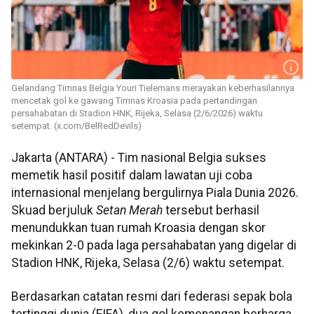
Gelandang Timnas Belgia Youri Tielemans merayakan keberhasilannya
mencetak gol ke gawang Timnas Kroasia pada pertandingan
persahabatan di Stadion HNK, Rijeka, Selasa (2/6/2026) waktu
setempat. (x.com/BelRedDevils)
Jakarta (ANTARA) - Tim nasional Belgia sukses
memetik hasil positif dalam lawatan uji coba
internasional menjelang bergulirnya Piala Dunia 2026.
Skuad berjuluk
Setan Merah
tersebut berhasil
menundukkan tuan rumah Kroasia dengan skor
mekinkan 2-0 pada laga persahabatan yang digelar di
Stadion HNK, Rijeka, Selasa (2/6) waktu setempat.
Berdasarkan catatan resmi dari federasi sepak bola
tertinggi dunia (FIFA), dua gol kemenangan berharga