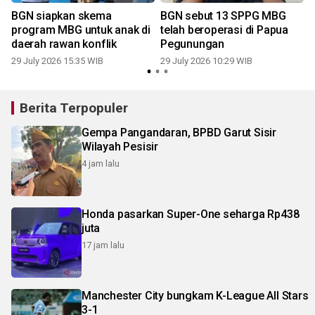
BGN siapkan skema
BGN sebut 13 SPPG MBG
program MBG untuk anak di
telah beroperasi di Papua
daerah rawan konflik
Pegunungan
29 July 2026 15:35 WIB
29 July 2026 10:29 WIB
2
Berita Terpopuler
Gempa Pangandaran, BPBD Garut Sisir
Wilayah Pesisir
4 jam lalu
Honda pasarkan Super-One seharga Rp438
juta
17 jam lalu
Manchester City bungkam K-League All Stars
3-1