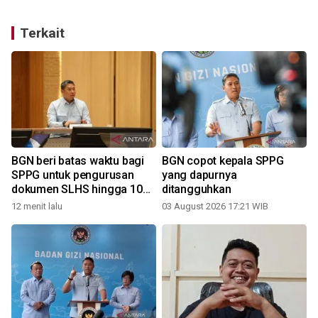
Terkait
BGN beri batas waktu bagi
BGN copot kepala SPPG
SPPG untuk pengurusan
yang dapurnya
dokumen SLHS hingga 10
ditangguhkan
Agustus
12 menit lalu
03 August 2026 17:21 WIB
2