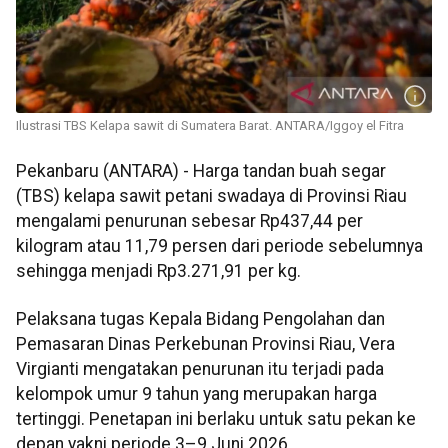
Ilustrasi TBS Kelapa sawit di Sumatera Barat. ANTARA/Iggoy el Fitra
Pekanbaru (ANTARA) - Harga tandan buah segar
(TBS) kelapa sawit petani swadaya di Provinsi Riau
mengalami penurunan sebesar Rp437,44 per
kilogram atau 11,79 persen dari periode sebelumnya
sehingga menjadi Rp3.271,91 per kg.
Pelaksana tugas Kepala Bidang Pengolahan dan
Pemasaran Dinas Perkebunan Provinsi Riau, Vera
Virgianti mengatakan penurunan itu terjadi pada
kelompok umur 9 tahun yang merupakan harga
tertinggi. Penetapan ini berlaku untuk satu pekan ke
depan yakni periode 3–9 Juni 2026.