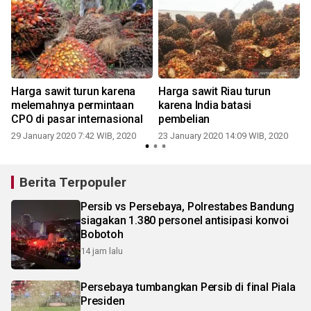
Harga sawit turun karena
Harga sawit Riau turun
melemahnya permintaan
karena India batasi
CPO di pasar internasional
pembelian
1
29 January 2020 7:42 WIB, 2020
23 January 2020 14:09 WIB, 2020
Berita Terpopuler
Persib vs Persebaya, Polrestabes Bandung
siagakan 1.380 personel antisipasi konvoi
Bobotoh
14 jam lalu
Persebaya tumbangkan Persib di final Piala
Presiden