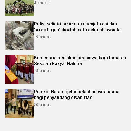
4 jam lalu
Polisi selidiki penemuan senjata api dan
"airsoft gun" disalah satu sekolah swasta
19 jam lalu
Kemensos sediakan beasiswa bagi tamatan
Sekolah Rakyat Natuna
15 jam lalu
Pemkot Batam gelar pelatihan wirausaha
bagi penyandang disabilitas
20 jam lalu