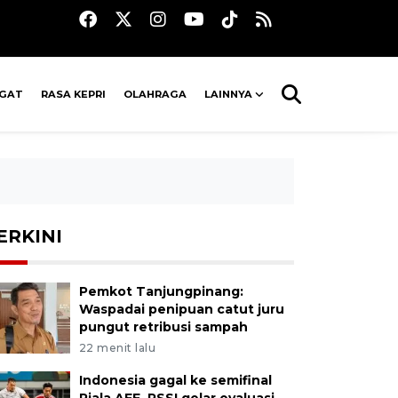
AGAT
RASA KEPRI
OLAHRAGA
LAINNYA
ERKINI
Pemkot Tanjungpinang:
Waspadai penipuan catut juru
pungut retribusi sampah
22 menit lalu
Indonesia gagal ke semifinal