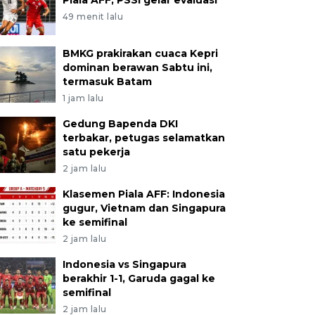
Piala AFF, PSSI gelar evaluasi
49 menit lalu
BMKG prakirakan cuaca Kepri
dominan berawan Sabtu ini,
termasuk Batam
1 jam lalu
Gedung Bapenda DKI
terbakar, petugas selamatkan
satu pekerja
2 jam lalu
Klasemen Piala AFF: Indonesia
gugur, Vietnam dan Singapura
ke semifinal
2 jam lalu
Indonesia vs Singapura
berakhir 1-1, Garuda gagal ke
semifinal
2 jam lalu