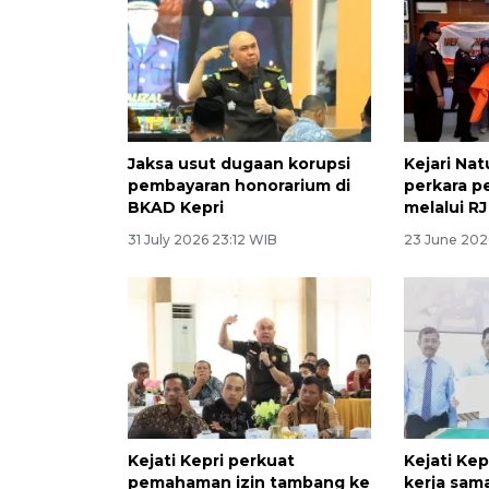
Jaksa usut dugaan korupsi
Kejari Na
pembayaran honorarium di
perkara 
BKAD Kepri
melalui RJ
31 July 2026 23:12 WIB
23 June 202
Kejati Kepri perkuat
Kejati Ke
pemahaman izin tambang ke
kerja sa