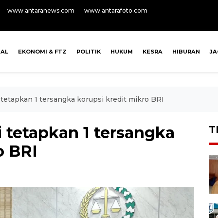
www.antaranews.com
www.antarafoto.com
NAL
EKONOMI & FTZ
POLITIK
HUKUM
KESRA
HIBURAN
J
 tetapkan 1 tersangka korupsi kredit mikro BRI
i tetapkan 1 tersangka
T
o BRI