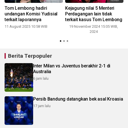
Tom Lembong hadiri
Kejagung nilai 5 Menteri
undangan Komisi Yudisial
Perdagangan lain tidak
1
terkait laporannya
terkait kasus Tom Lembong
11 August 2025 10:58 WIB
19 November 2024 15:05 WIB,
2024
Berita Terpopuler
Inter Milan vs Juventus berakhir 2-1 di
Australia
6 jam lalu
Persib Bandung datangkan bek asal Kroasia
17 jam lalu