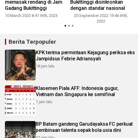
memasak rendang di Jam
Bukittinggi disinkronkan
Gadang Bukittinggi
dengan standar nasional
10 March 2023 8:41 WIB, 2023
20 September 2022 19:46 WIB,
2022
Berita Terpopuler
KPK terima permintaan Kejagung periksa eks
Jampidsus Febrie Adriansyah
18 jam lalu
Klasemen Piala AFF: Indonesia gugur,
Vietnam dan Singapura ke semifinal
1 jam lalu
BP Batam gandeng Garudayaksa FC perkuat
pembinaan talenta sepak bola usia dini
12 jam lalu