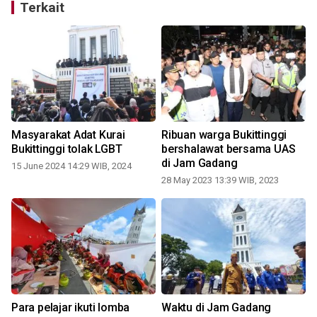
Terkait
Masyarakat Adat Kurai
Ribuan warga Bukittinggi
k
Bukittinggi tolak LGBT
bershalawat bersama UAS
di Jam Gadang
15 June 2024 14:29 WIB, 2024
28 May 2023 13:39 WIB, 2023
2
Para pelajar ikuti lomba
Waktu di Jam Gadang