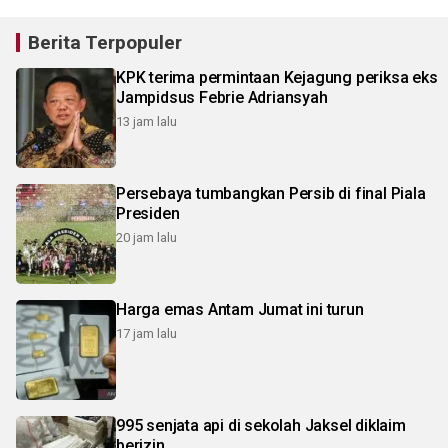
Berita Terpopuler
KPK terima permintaan Kejagung periksa eks
Jampidsus Febrie Adriansyah
13 jam lalu
Persebaya tumbangkan Persib di final Piala
Presiden
20 jam lalu
Harga emas Antam Jumat ini turun
17 jam lalu
995 senjata api di sekolah Jaksel diklaim
berizin