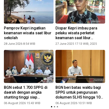
Pemprov Kepri ingatkan
Dispar Kepri imbau para
keamanan wisata saat libur
pelaku wisata perketat
sekolah
keamanan saat libur
sekolah
28 June 2026 8:54 WIB
27 June 2025 17:13 WIB, 2025
BGN sebut 1.700 SPPG di
BGN beri batas waktu bagi
daerah dengan angka
SPPG untuk pengurusan
stunting tinggi siap
dokumen SLHS hingga 10
beroperasi
Agustus
06 August 2026 15:43 WIB
06 August 2026 10:51 WIB