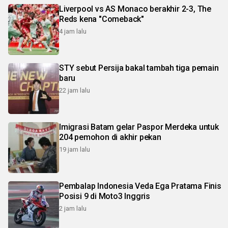
Liverpool vs AS Monaco berakhir 2-3, The
Reds kena "Comeback"
4 jam lalu
STY sebut Persija bakal tambah tiga pemain
baru
22 jam lalu
Imigrasi Batam gelar Paspor Merdeka untuk
204 pemohon di akhir pekan
19 jam lalu
Pembalap Indonesia Veda Ega Pratama Finis
Posisi 9 di Moto3 Inggris
2 jam lalu