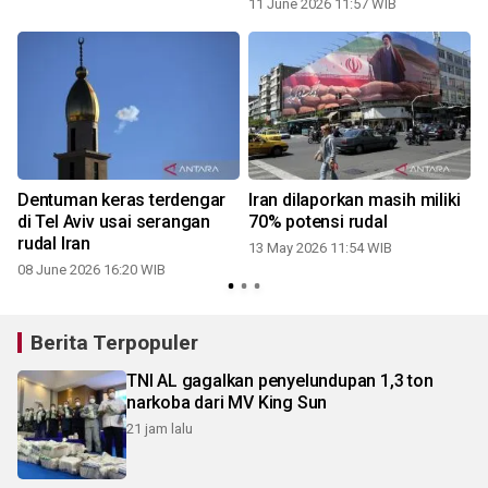
11 June 2026 11:57 WIB
Dentuman keras terdengar
Iran dilaporkan masih miliki
m
di Tel Aviv usai serangan
70% potensi rudal
rudal Iran
13 May 2026 11:54 WIB
08 June 2026 16:20 WIB
0
Berita Terpopuler
TNI AL gagalkan penyelundupan 1,3 ton
narkoba dari MV King Sun
21 jam lalu