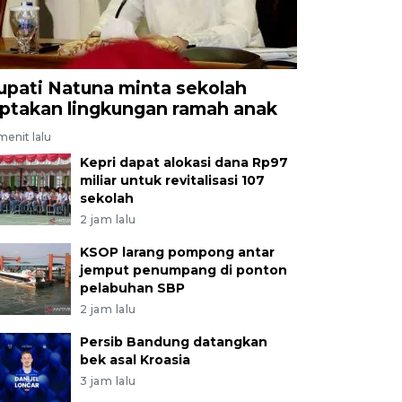
upati Natuna minta sekolah
iptakan lingkungan ramah anak
menit lalu
Kepri dapat alokasi dana Rp97
miliar untuk revitalisasi 107
sekolah
2 jam lalu
KSOP larang pompong antar
jemput penumpang di ponton
pelabuhan SBP
2 jam lalu
Persib Bandung datangkan
bek asal Kroasia
3 jam lalu