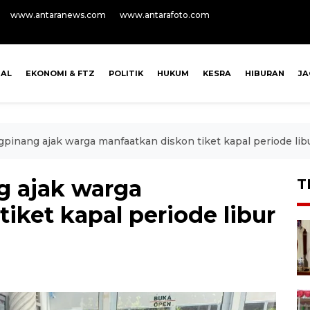
www.antaranews.com
www.antarafoto.com
NAL
EKONOMI & FTZ
POLITIK
HUKUM
KESRA
HIBURAN
J
gpinang ajak warga manfaatkan diskon tiket kapal periode lib
g ajak warga
T
iket kapal periode libur