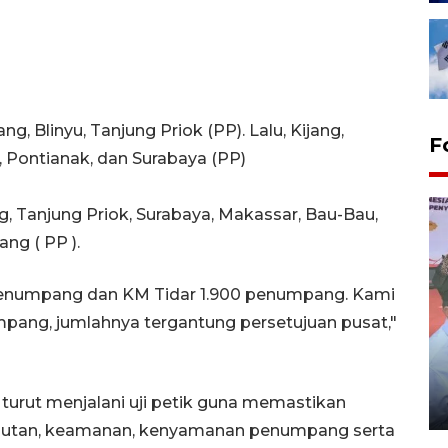
, Blinyu, Tanjung Priok (PP). Lalu, Kijang,
F
, Pontianak, dan Surabaya (PP)
, Tanjung Priok, Surabaya, Makassar, Bau-Bau,
ng ( PP ).
penumpang dan KM Tidar 1.900 penumpang. Kami
pang, jumlahnya tergantung persetujuan pusat,"
Distribusi logistik pemilu
gunakan mobil jenazah
turut menjalani uji petik guna memastikan
08 February 2024 15:30 WIB, 2024
autan, keamanan, kenyamanan penumpang serta