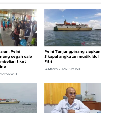
aran, Pelni
Pelni Tanjungpinang siapkan
nang cegah calo
3 kapal angkutan mudik Idul
embelian tiket
Fitri
line
14 March 2026 11:37 WIB
26 9:56 WIB