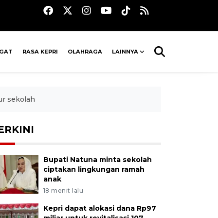
AGAT
RASA KEPRI
OLAHRAGA
LAINNYA
ur sekolah
ERKINI
Bupati Natuna minta sekolah
ciptakan lingkungan ramah
anak
18 menit lalu
Kepri dapat alokasi dana Rp97