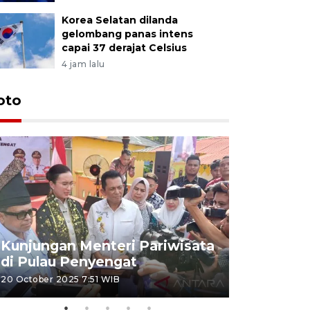
Korea Selatan dilanda
gelombang panas intens
capai 37 derajat Celsius
4 jam lalu
oto
KPU Teta
Nyanyang
Kunjungan Menteri Pariwisata
dan wakil
di Pulau Penyengat
periode 
20 October 2025 7:51 WIB
09 January 20