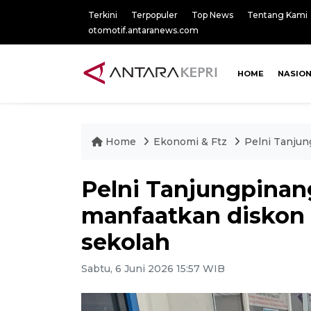
Terkini
Terpopuler
Top News
Tentang Kami
otomotif.antaranews.com
HOME
NASIO
Home
Ekonomi & Ftz
Pelni Tanjun
Pelni Tanjungpinan
manfaatkan diskon t
sekolah
Sabtu, 6 Juni 2026 15:57 WIB