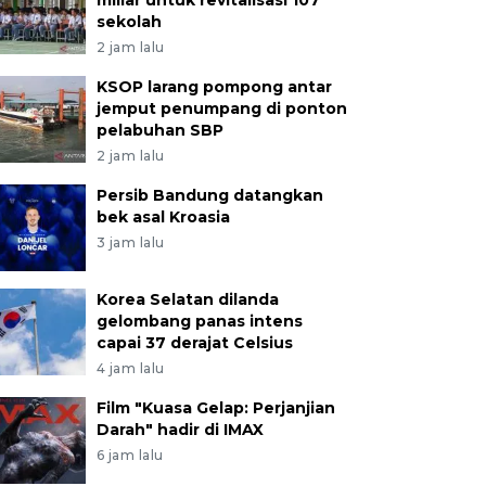
miliar untuk revitalisasi 107
sekolah
2 jam lalu
KSOP larang pompong antar
jemput penumpang di ponton
pelabuhan SBP
2 jam lalu
Persib Bandung datangkan
bek asal Kroasia
3 jam lalu
Korea Selatan dilanda
gelombang panas intens
capai 37 derajat Celsius
4 jam lalu
Film "Kuasa Gelap: Perjanjian
Darah" hadir di IMAX
6 jam lalu