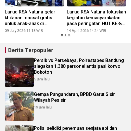
Lanud RSA Natuna gelar
Lanud RSA Natuna fokuskan
khitanan massal gratis
kegiatan kemasyarakatan
untuk anak-anak di
pada peringatan HUT KE-80
perbatasan
TNI AU
09 July 2026 11:18 WIB
14 April 2026 14:24 WIB
Berita Terpopuler
Persib vs Persebaya, Polrestabes Bandung
siagakan 1.380 personel antisipasi konvoi
Bobotoh
5 jam lalu
Gempa Pangandaran, BPBD Garut Sisir
Wilayah Pesisir
19 jam lalu
Polisi selidiki penemuan senjata api dan