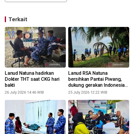
Terkait
Lanud Natuna hadirkan
Lanud RSA Natuna
Dokter THT saat CKG hari
bersihkan Pantai Piwang,
bakti
dukung gerakan Indonesia
ASRI
26 July 2026 14:46 WIB
25 July 2026 12:22 WIB